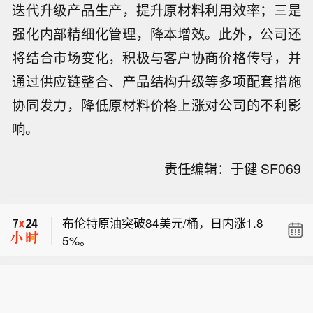
迭代升级产品生产，提升原材料利用效率；三是
强化内部精细化管理，降本增效。此外，公司还
将结合市场变化，积极与客户协商价格传导，并
通过供应链整合、产品结构升级等多项配套措施
协同发力，降低原材料价格上涨对公司的不利影
响。
责任编辑：于健 SF069
【山西发布山洪和地质灾害双预警】8
月7日上午，山西省自然资源厅和山西
布伦特原油突破84美元/桶，日内涨1.8
省气象局联合发布地质灾害气象风险预
5%。
警，预计8月7日8时至8月8日8时，阳泉
东盟轮值主席国：我们期待特使获准进
市城区、矿区、郊区、平定县、盂县、
入缅甸，会见包括昂山素季在内的所有
长治市平顺县、晋城市陵川县、临汾市
【山西发布山洪和地质灾害双预警】8
相关各方。
襄汾县部分区域地质灾害气象风险预警
月7日上午，山西省自然资源厅和山西
级别为三级（黄色预警），发生地质灾