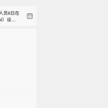
日援引熊本
的发展主
庭供水中
实现。
人员6日在
水。消息
I）设计出
平的超大规
利用AI在
用AI设计
的发展主
实现。