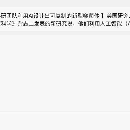
本熊本县强震后 大量家庭仍处于断水状态】日本方面7
生物系统有望彻底改变生物技术领域。此前，这一技术
面的消息称，近期发生的强震一度导致当地超10万户家
限于单个基因和蛋白质设计，而整个基因组的设计难以
研团队利用AI设计出可复制的新型噬菌体 】美国研究
至6日，八代市、宇城市等地仍有约36880户家庭断
《科学》杂志上发表的新研究说，他们利用人工智能（A
预计熊本县全县的断水问题要到本月底才能解决。
息：字节跳动瞄准打造接近Anthropic公司Mythos水
新、具有完整功能并能够在实验室中复制的噬菌体。这为
模型。
因组尺度设计生物功能奠定了基础。研究论文摘要说，利
生物系统有望彻底改变生物技术领域。此前，这一技术
限于单个基因和蛋白质设计，而整个基因组的设计难以