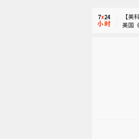
【日
复杂
县方
要局
【美科
断。截
美国
称，
市场消
了全
模AI
全基
复杂
要局