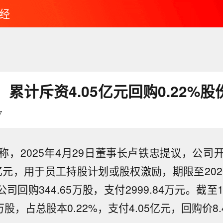
经
累计斥资4.05亿元回购0.22%股
7
称，2025年4月29日董事长卢铁忠提议，公司
亿元，用于员工持股计划或股权激励，期限至202
研团队利用AI设计出可复制的新型噬菌体 】美国研究
《科学》杂志上发表的新研究说，他们利用人工智能（A
，公司回购344.65万股，支付2999.84万元。截至
息：字节跳动瞄准打造接近Anthropic公司Mythos水
新、具有完整功能并能够在实验室中复制的噬菌体。这为
7万股，占总股本0.22%，支付4.05亿元，回购价8.4
模型。
因组尺度设计生物功能奠定了基础。研究论文摘要说，利