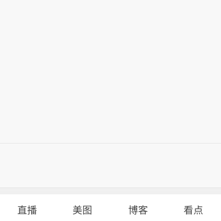
直播
美图
博客
看点