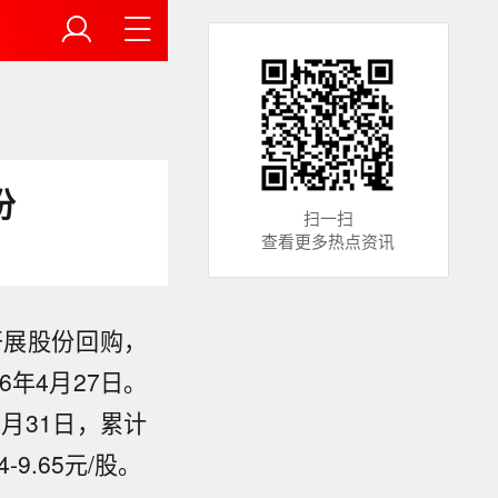
份
扫一扫
查看更多热点资讯
开展股份回购，
6年4月27日。
人员6日在
I）设计出
1月31日，累计
平的超大规
利用AI在
-9.65元/股。
用AI设计