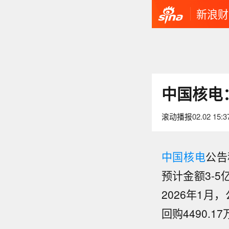
新浪财
中国核电：
滚动播报
02.02 15:3
中国核电
公告
预计金额3-5
【美科
美国
2026年1月
市场消
了全
回购4490.1
模AI
全基