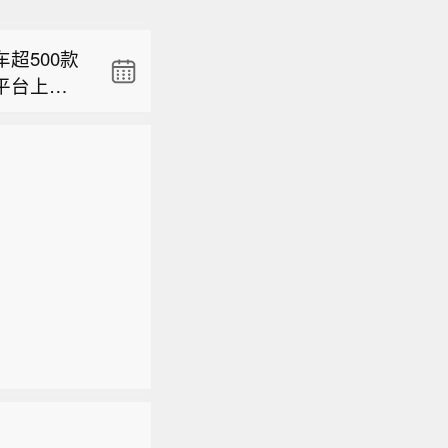
克兰《基
9%。该行
方提供更
”评级，目标
超500款
据白宫社
净负债比率
平台上表
克兰迫切需
金流，相
发表研报
00款的说
，“我们
较该行预
生款的合并
克兰《基
9%。该行
款车型，3
方提供更
”评级，目标
0~600
据白宫社
净负债比率
媒体采用宽
克兰迫切需
金流，相
内卷讨论。
，“我们