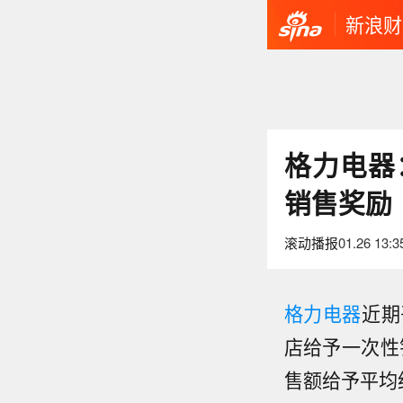
新浪财
格力电器
销售奖励
滚动播报
01.26 13:3
格力电器
近期
店给予一次性
【瑞银
售额给予平均
指，太