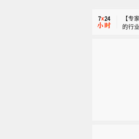
【泽
测高出
辅独
上调太
【专
多导
价由8
的行
交媒
均较
【瑞银
示，2
要远程
信这
指，太
法并不
也想
【泽
测高出
统计
辅独
上调太
个款型
多导
价由8
个款型
交媒
均较
口径统
要远程
信这
（一
也想