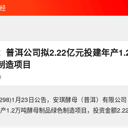
经
普洱公司拟2.22亿元投建年产1.
制造项目
2
00298)1月23日公告，安琪酵母（普洱）有限公
白宫：美国对多晶硅设定每公斤21美元的最低进口价格
产1.2万吨酵母制品绿色制造项目，投资金额2.2
和硅片设定每公斤100美元的最低进口价格。对太阳能
50期指连续夜盘收涨0.03%，报14938点。
22美元的最低进口价格。对太阳能组件设定每瓦0.38美
格。