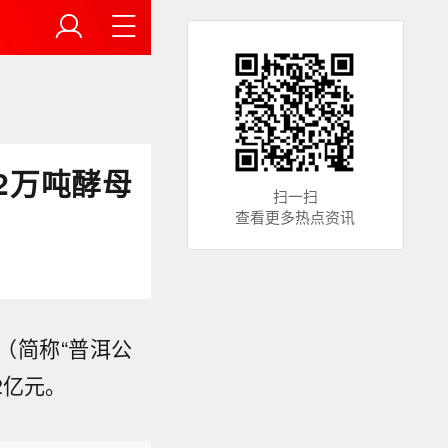
2万吨酵母
扫一扫
查看更多热点资讯
司（简称“普洱公
。对多晶
2亿元。
电池设定每
元的最低进