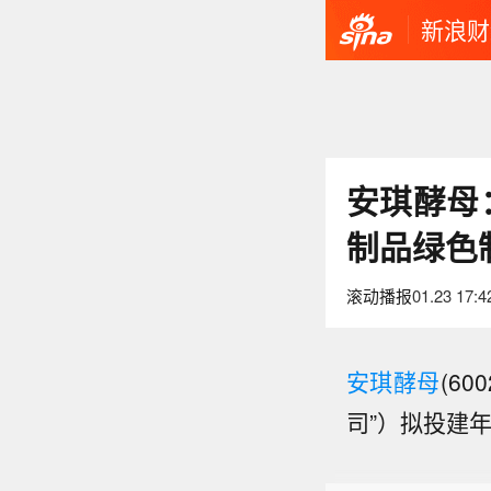
新浪财
安琪酵母：
制品绿色
滚动播报
01.23 17:4
安琪酵母
(6
美国
司”）拟投建年
硅锭
富时A
瓦0.
口价