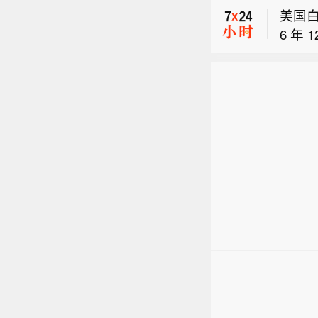
美国白
6 年 
美国
硅锭
富时A
瓦0.
口价