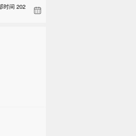
间 202
。对多晶
电池设定每
元的最低进