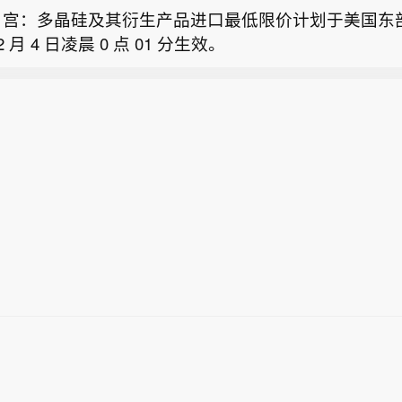
宫：多晶硅及其衍生产品进口最低限价计划于美国东部时
12 月 4 日凌晨 0 点 01 分生效。
白宫：美国对多晶硅设定每公斤21美元的最低进口价格
和硅片设定每公斤100美元的最低进口价格。对太阳能
50期指连续夜盘收涨0.03%，报14938点。
22美元的最低进口价格。对太阳能组件设定每瓦0.38美
格。