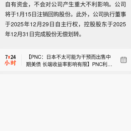
自有资金，不会对公司产生重大不利影响。公司
将于1月15日注销回购股份。此外，公司执行董事
于2025年12月29日自主行权，控股股东于2025
年12月31日完成股份无偿划转。
上期所原油期货夜盘收涨1.44%，报53
3.60元人民币/桶。沪金夜盘收涨1.5
【PNC：日本不太可能为干预而出售中
3%，沪银收涨1.66%。
期美债 长端收益率影响有限】PNC利率
WTI 9月原油期货收报78.18美元/桶。N
研究主管Isfar Munir在报告中表示，日
YMEX 9月天然气期货收报2.6620美元/
本财务省未来若需为汇市干预筹资，连
上期所原油期货夜盘收涨1.44%，报53
百万英热单位。NYMEX 9月汽油期货收
中期美国国债都不太可能出售，因此长
3.60元人民币/桶。沪金夜盘收涨1.5
报2.9853美元/加仑，NYMEX 9月取暖
期美债收益率所受影响料有限。尽管上
【PNC：日本不太可能为干预而出售中
3%，沪银收涨1.66%。
油期货收报3.9024美元/加仑。
周出现日元干预迹象之际，30年期美国
期美债 长端收益率影响有限】PNC利率
国债同步遭到抛售，但30年期互换利差
研究主管Isfar Munir在报告中表示，日
同期负值收窄。如果长端美债的走势是
本财务省未来若需为汇市干预筹资，连
在反映汇市干预，互换利差的负值理应
中期美国国债都不太可能出售，因此长
进一步扩大。后续干预如果真的会对较