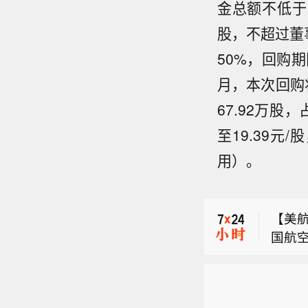
金总额不低于
股，不超过董
50%，回购
月，本次回购
67.92万股
至19.39元
用）。
三大
戏、影
【美航
国航
【港股
公司 
涨5.6
害。
三大
4%。
件。