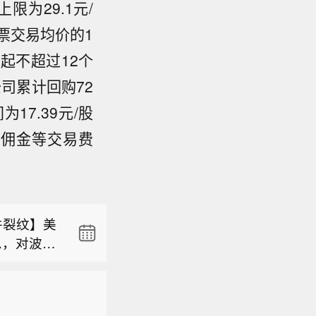
为29.1元/
票交易均价的1
起不超过12个
司累计回购72
17.39元/股
交易佣金等交易费
开发、游
件裂纹】美
息，对波音
9.HK)
整性不受损
)涨3.0
构加固部
开发、游
空管理局