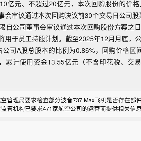
10亿元、不超过20亿元，本次回购股份的价格上限
事会审议通过本次回购决议前30个交易日公司股
期限自公司董事会审议通过本次回购股份方案之日
将用于员工持股计划。截至2025年12月月底，公
，占公司A股总股本的比例为0.86%，回购价格区间为
/股，累计使用资金13.55亿元（不含印花税、
指数集体翻绿，微盘股指数跌超2%，数字货币、软件
视等方向跌幅居前，沪深京三市下跌个股超4700只。
空管理局要求检查部分波音737 Max飞机是否存在部
空监管机构已要求471家航空公司的运营商提供相关信
医药股走强 康龙化成涨近6%】截至发稿，康龙化成(0375
737 Max 飞机进行部件裂纹检查，以确保飞机结构完
3%，药明康德(02359.HK)涨3.34%，药明生物(02269.HK
波音表示，受影响区域涉及部分737飞机前门框架的结
指数集体翻绿，微盘股指数跌超2%，数字货币、软件
根据适航指令，需要对机身面板进行检查。美国联邦航