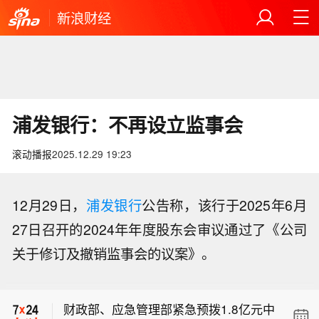
新浪财经
浦发银行：不再设立监事会
滚动播报
2025.12.29 19:23
12月29日，
浦发银行
公告称，该行于2025年6月
27日召开的2024年年度股东会审议通过了《公司
【ST智知：董事马力因个人原因辞职】
关于修订及撤销监事会的议案》。
ST智知公告称，公司董事会近日收到董
【中国人民银行印发《中国人民银行“十
事马力书面辞职报告，其因个人原因辞
五五”改革发展规划》】为全面贯彻党的
去董事及战略委员会委员职务，辞职后
财政部、应急管理部紧急预拨1.8亿元中
二十大和二十届历次全会精神，深入落
不再担任公司任何职务，辞职报告于20