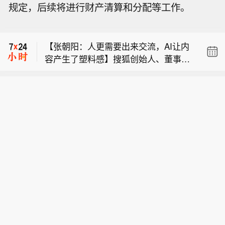
规定，后续将进行财产清算和分配等工作。
【原实控人艾路明被刑事拘留？三特索
道：无从知晓 经营一切正常】就“艾路
【张朝阳：人更需要出来交流，AI让内
明被刑事拘留”情况是否属实及进展，三
容产生了塑料感】搜狐创始人、董事局
特索道对记者回应称，公司无从知晓该
【北汽集团成立元启物理智能科技公
主席兼首席执行官张朝阳在接受采访时
事项情况，艾路明与公司不存在控制与
司】企查查APP显示，近日，北京元启
表示，真人互动与真实内容是AI永远替
被控制关系。目前公司经营一切正常。
【原实控人艾路明被刑事拘留？三特索
物理智能科技有限公司成立，法定代表
代不了的。信息获取和真人的沟通是两
此前有报道称，“律师称湖北前首富艾路
道：无从知晓 经营一切正常】就“艾路
人为张焱，注册资本为8亿元，经营范
回事，AI目前取代不了人类交流。在信
明被刑拘，涉嫌非法吸收公众存款”。目
【张朝阳：人更需要出来交流，AI让内
明被刑事拘留”情况是否属实及进展，三
围包含新能源汽车整车销售；汽车零部
息海洋里，人更需要出来交流。AI时
前，该律师相关发文已删除。 (贝壳财
容产生了塑料感】搜狐创始人、董事局
特索道对记者回应称，公司无从知晓该
件研发；智能车载设备制造；智能机器
代，真实互动的环境更加难能可贵。聊
经)
主席兼首席执行官张朝阳在接受采访时
事项情况，艾路明与公司不存在控制与
人的研发；人工智能基础软件开发等。
到内容从业者的AI焦虑，他用一个比喻
表示，真人互动与真实内容是AI永远替
被控制关系。目前公司经营一切正常。
企查查股权穿透显示，该公司由北京汽
做了回应：“现在AI产生的东西，让媒体
代不了的。信息获取和真人的沟通是两
此前有报道称，“律师称湖北前首富艾路
车集团有限公司全资持股。
和内容产生了塑料的感觉。就像化肥催
回事，AI目前取代不了人类交流。在信
明被刑拘，涉嫌非法吸收公众存款”。目
出来的西红柿，看着光鲜，吃着一点味
息海洋里，人更需要出来交流。AI时
前，该律师相关发文已删除。 (贝壳财
道都没有；带点泥的胡萝卜，看着不是
代，真实互动的环境更加难能可贵。聊
经)
那么好看，但是很好吃、有味道。”（界
到内容从业者的AI焦虑，他用一个比喻
面新闻）