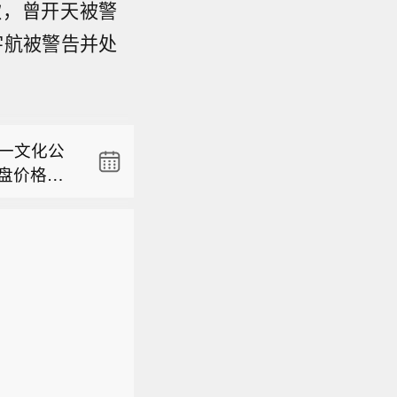
款，曾开天被警
宇航被警告并处
份】依顿电
,819
一文化公
洲集团拟自
收盘价格涨
1%且不
证监会日前
，内外部
计划可能因
股票注册
确定性。
份】依顿电
的注册申
波动或影
,819
公司股
一文化公
洲集团拟自
收盘价格涨
1%且不
，内外部
计划可能因
确定性。
波动或影