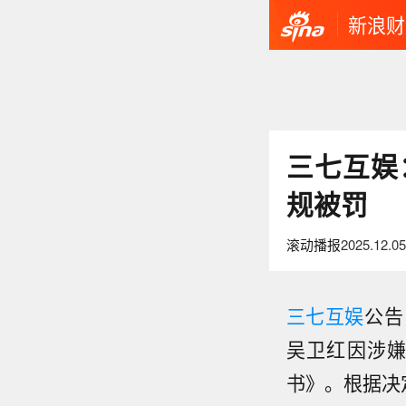
新浪财
三七互娱
规被罚
滚动播报
2025.12.05
三七互娱
公告
吴卫红因涉
书》。根据决