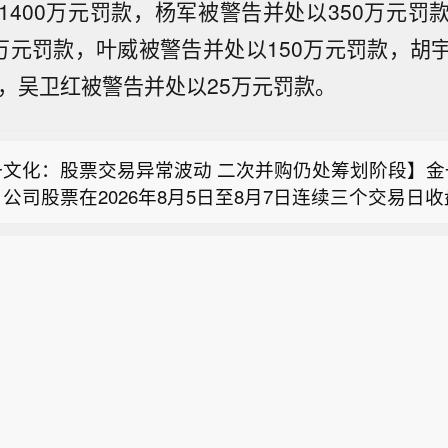
1400万元罚款，杨军被警告并处以350万元罚
0万元罚款，叶威被警告并处以150万元罚款，胡
款，吴卫红被警告并处以25万元罚款。
顿电子：控股股东拟增持不低于1%且不高于2%公司股
称，公司控股股东九洲集团截至公告披露日持有299,532
一文化：股票交易异常波动 二次并购仍处筹划阶段】金
总股本的30.00%。基于对公司未来发展的信心，九
公司股票在2026年8月5日至8月7日连续三个交易日
披露日起3个月内，通过集中竞价方式增持不低于总股本
会同意力勤资源深交所主板IPO注册】8月7日消息，
离值累计超20%，属异常波动。经核查，公司经营正常
2%的公司股份，资金源于自有或自筹资金。本次增持
关于同意宁波力勤资源科技股份有限公司首次公开发行
未变。二次并购仍处筹划阶段，未签意向协议，存在不
变化延迟或无法完成，公司将及时披露进展。
顿电子：控股股东拟增持不低于1%且不高于2%公司股
复，同意该公司 首次公开发行股票并在深交所主板上市
无媒体报道重大信息，因金价上涨黄金概念活跃，金价
称，公司控股股东九洲集团截至公告披露日持有299,532
司黄金珠宝业绩。控股股东、实控人在异动期间未买卖
一文化：股票交易异常波动 二次并购仍处筹划阶段】金
总股本的30.00%。基于对公司未来发展的信心，九
公司股票在2026年8月5日至8月7日连续三个交易日
披露日起3个月内，通过集中竞价方式增持不低于总股本
离值累计超20%，属异常波动。经核查，公司经营正常
2%的公司股份，资金源于自有或自筹资金。本次增持
未变。二次并购仍处筹划阶段，未签意向协议，存在不
变化延迟或无法完成，公司将及时披露进展。
无媒体报道重大信息，因金价上涨黄金概念活跃，金价