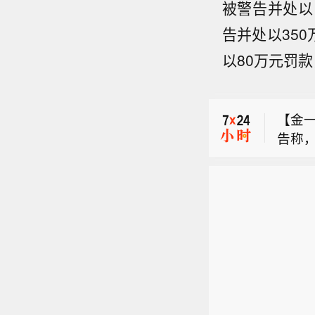
被警告并处以
告并处以35
以80万元罚
【依
子公告
【金
股，占
告称，
公告
【证监
幅偏
超过
下发
环境
市场
【依
的批
近期
子公告
请。
响公
【金
股，占
票。
告称，
公告
幅偏
超过
环境
市场
近期