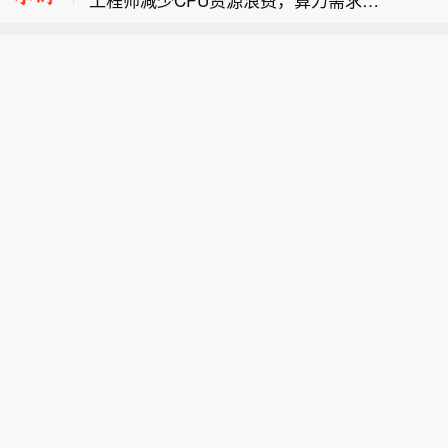
美国官员：受伊朗战争影响弹药库存急
增造成EC2算力资源紧张。部分工程师
剧消耗，美国正调回原本划拨给亚洲与
申请服务器，过去数小时即可到位，如
美国副总统万斯称，伊朗告知美国，并
欧洲的弹药。
今需要等待数日。
无在霍尔木兹海峡征收通行费的计划。