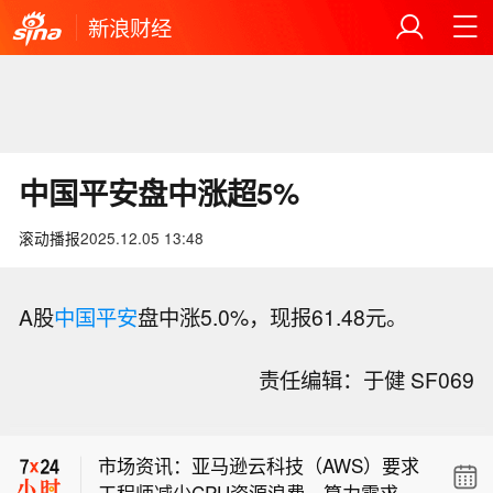
新浪财经
中国平安盘中涨超5%
滚动播报
2025.12.05 13:48
A股
中国平安
盘中涨5.0%，现报61.48元。
美国官员：受伊朗战争影响弹药库存急
责任编辑：于健 SF069
剧消耗，美国正调回原本划拨给亚洲与
美国副总统万斯称，伊朗告知美国，并
欧洲的弹药。
无在霍尔木兹海峡征收通行费的计划。
市场资讯：亚马逊云科技（AWS）要求
工程师减少CPU资源浪费，算力需求激