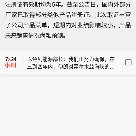
注册证有效期均为5年。截至公告日，国内外部分
厂家已取得部分类似产品注册证。此次取证丰富
了公司产品菜单，短期内对业绩影响较小，产品
【胡塞武装袭击也门政府军营地】据也
未来销售情况尚难预测。
门政府消息人士称，8月6日，也门马里
市场消息：弗吉尼亚州州长称将正式介
卜省和哈德拉毛省的也门政府军军营遭
入Dominion-NextEra合并案。
袭，至少30名也门政府军士兵死亡，死
以色列能源部长：我们正努力确保，在
亡人数可能还会上升。 也门胡塞武装发
三到四年内，伊朗对霍尔木兹海峡的威
言人叶海亚·萨雷亚当天发表视频声明，
【胡塞武装袭击也门政府军营地】据也
胁以及胡塞武装对曼德海峡的威胁将不
宣布对这两省多地的所谓“沙特军事部
门政府消息人士称，8月6日，也门马里
复存在。从地图上可以看到，可以修建
署”发动导弹和无人机袭击，并称数百名
市场消息：弗吉尼亚州州长称将正式介
卜省和哈德拉毛省的也门政府军军营遭
一条陆上走廊，连接沙特阿拉伯、阿联
“亲沙特武装人员”被打死或打伤，军
入Dominion-NextEra合并案。
袭，至少30名也门政府军士兵死亡，死
酋、巴林、科威特，直通地中海，再通
营、武器库和车辆被摧毁。（CCTV国
亡人数可能还会上升。 也门胡塞武装发
往欧洲。我们正致力于让这条走廊途经
际时讯）
言人叶海亚·萨雷亚当天发表视频声明，
以色列。本周我还与希腊能源部长进行
宣布对这两省多地的所谓“沙特军事部
了会谈，将动用一切可用手段，并联合
署”发动导弹和无人机袭击，并称数百名
美国，推动该走廊取道以色列。土耳其
“亲沙特武装人员”被打死或打伤，军
希望这条线路经过本国领土，埃及或许