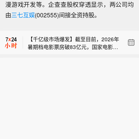
漫游戏开发等。企查查股权穿透显示，两公司均
【今日特朗普要闻】 1、特朗普称：“不
由
三七互娱
(002555)间接全资持股。
要再搞虚假的伊朗协议。拿下哈格岛，
【伊朗总统说必须摆脱非战非和局面】
夺取石油，彻底结束战事！” 2、美国官
当地时间8月8日，伊朗总统佩泽希齐扬
员表示，尽管参谋长联席会议主席就弹
【千亿级市场爆发】截至目前，2026年
在德黑兰举行的新闻发布会上表示，针
药问题发出警告，特朗普仍决意发动战
暑期档电影票房破83亿元，国家电影局
对美国的违约情况，应该成立一个专门
争，并预期战事会迅速结束。 3、消息
【今日特朗普要闻】 1、特朗普称：“不
数据显示，每1元票房能带动15.77元相
团队来处理违约问题，而不是诉诸武
称，三位知情人士透露，过去几周，美
要再搞虚假的伊朗协议。拿下哈格岛，
关产业产值。据测算今年以来电影全产
力。他指出，与其干坐着空想，不如仔
军参谋长联席会议主席丹·凯恩私下向特
【伊朗总统说必须摆脱非战非和局面】
夺取石油，彻底结束战事！” 2、美国官
业链产值已超过3700亿元。（央视新
细观察细节，考虑如何解决问题。佩泽
朗普的其他高级顾问明确表示，美国需
当地时间8月8日，伊朗总统佩泽希齐扬
员表示，尽管参谋长联席会议主席就弹
闻）
希齐扬强调，伊朗当前与阿曼关于霍尔
要找到一条摆脱伊朗战事的途径，因为
在德黑兰举行的新闻发布会上表示，针
药问题发出警告，特朗普仍决意发动战
木兹海峡通航管理的谈判就是要找到解
摆在桌面上的军事选项可能会适得其
对美国的违约情况，应该成立一个专门
争，并预期战事会迅速结束。 3、消息
决方案，摆脱目前这种“非战非和”的局
反，而且仅靠空中力量不太可能实现特
团队来处理违约问题，而不是诉诸武
称，三位知情人士透露，过去几周，美
面。（CCTV国际时讯）
朗普的目标。 4、特朗普政府正加大力
力。他指出，与其干坐着空想，不如仔
军参谋长联席会议主席丹·凯恩私下向特
度施压佛罗里达石油大亨、共和党捐赠
细观察细节，考虑如何解决问题。佩泽
朗普的其他高级顾问明确表示，美国需
人哈里·萨金特三世，要求其从委内瑞拉
希齐扬强调，伊朗当前与阿曼关于霍尔
要找到一条摆脱伊朗战事的途径，因为
撤资。 5、特朗普称：“泄露国家安全机
木兹海峡通航管理的谈判就是要找到解
摆在桌面上的军事选项可能会适得其
密者将面临严重后果以及牢狱之灾。”
决方案，摆脱目前这种“非战非和”的局