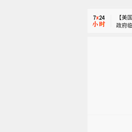
市场
助驾驶
部。
车型
【美
政府
【千里
社）
午消息
市场
助驾驶
部。
车型