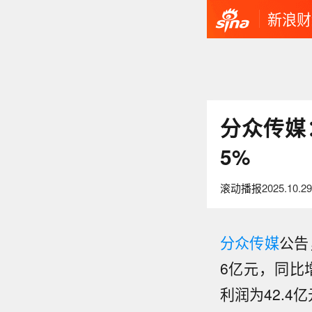
新浪财
分众传媒：
5%
滚动播报
2025.10.29
分众传媒
公告
6亿元，同比增
【千里
利润为42.4
午消息