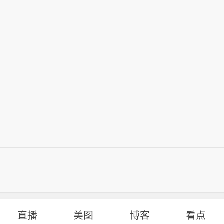
直播
美图
博客
看点