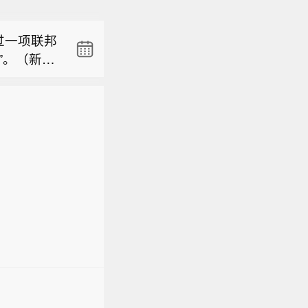
执掌司法
在smart
过一项联邦
”。（新华
8月8日下
 4.0辅
执掌司法
在smart