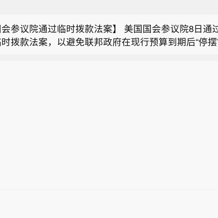
消息： 托德·布兰奇通过参议院终结辩论投票，获提名
方案的smart精灵#1近日量产上市，千里智驾ASD第二次
上量产搭载，实现跨车型快速复用。 （新浪科技）
国会参议院通过临时拨款法案】 美国国会参议院8日通
临时拨款法案，以避免联邦政府在现行预算到期后“停摆
智驾ASD装车突破53万辆，已搭载smart等19款车型】
，千里智驾最新宣布，继smart #6后，搭载千里智驾ASD
消息： 托德·布兰奇通过参议院终结辩论投票，获提名
方案的smart精灵#1近日量产上市，千里智驾ASD第二次
上量产搭载，实现跨车型快速复用。 （新浪科技）