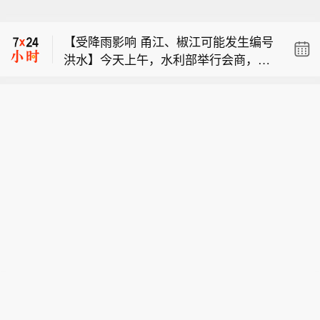
【宜春官方：宁德时代锂矿处于停产检
《北京经济技术开发区关于支持词元驱
修状态】针对市场高度关注的宁德时代
动智能经济高质量发展的若干措施（试
【受降雨影响 甬江、椒江可能发生编号
宜春枧下窝锂矿复产传闻，宜春市宜丰
行）》（下称“词元十条”）。目标到203
洪水】今天上午，水利部举行会商，分
县生态环境局今日正式回应称：现场检
0年，智能经济产业规模突破4000亿
【北京亦庄发布全市首个词元经济政
析研判全国的防汛形势。截至今天9
查时，该企业处于停产检修状态，现场
元。以词元新型生产要素布局为抓手，
策】近日，北京经济技术开发区发布
时，黑龙江、内蒙古、河北、陕西、云
未进行矿石装运及破碎等生产作业，已
深化算电协同与硬件优化，推动全区算
【宜春官方：宁德时代锂矿处于停产检
《北京经济技术开发区关于支持词元驱
南等地13条河流仍维持超警。8月7日至
要求企业尽快办理环评审批手续。 (上
力规模突破10万P，高标准建成4个万卡
修状态】针对市场高度关注的宁德时代
动智能经济高质量发展的若干措施（试
9日，受降雨影响，甬江、椒江可能发
海证券报)
级词元工厂，度电词元产出提升至当前
宜春枧下窝锂矿复产传闻，宜春市宜丰
行）》（下称“词元十条”）。目标到203
生编号洪水，暴雨区内部分中小河流及
6倍以上。畅通词元产业全链条要素循
县生态环境局今日正式回应称：现场检
0年，智能经济产业规模突破4000亿
太湖周边河网区部分站点可能发生超警
环，全面建成体系化、标准化、市场化
查时，该企业处于停产检修状态，现场
元。以词元新型生产要素布局为抓手，
洪水；受上游来水影响，黑龙江干流抚
的词元分发与消费基础设施，培育50个
未进行矿石装运及破碎等生产作业，已
深化算电协同与硬件优化，推动全区算
远江段将超警，松花江干流及支流呼兰
以上智能体研发协作平台。繁荣多层
要求企业尽快办理环评审批手续。 (上
力规模突破10万P，高标准建成4个万卡
河、黑龙江干流同江至勤得利江段将维
次、多领域应用生态，培育壮大OPC新
海证券报)
级词元工厂，度电词元产出提升至当前
持超警。8月7日8时至8月8日8时，河北
型个体经济集群，吸引超5000家OPC实
6倍以上。畅通词元产业全链条要素循
西南部、山西东部部分地区发生山洪灾
体集聚发展。
环，全面建成体系化、标准化、市场化
害的可能性大（橙色预警）。水利部今
的词元分发与消费基础设施，培育50个
天8时发布橙色山洪灾害气象预警，提
以上智能体研发协作平台。繁荣多层
醒暴雨洪水影响地区社会公众注意防