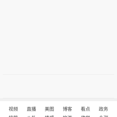
次、多领域应用生态，培育壮大OPC新
范。
型个体经济集群，吸引超5000家OPC实
体集聚发展。
视频
直播
美图
博客
看点
政务