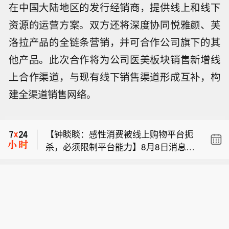
在中国大陆地区的发行经销商，提供线上和线下
资源的运营方案。双方还将深度协同悦雅颜、芙
洛拉产品的全链条营销，并可合作公司旗下的其
他产品。此次合作将为公司医美板块销售新增线
上合作渠道，与现有线下销售渠道形成互补，构
也门武装部队发言人表示，已对胡塞武
建全渠道销售网络。
装及其附属“民兵组织”展开军事行动。
市场消息：美国副总统万斯表示，伊朗
已通知美国，尽管政权内部人士发表了
【钟睒睒：感性消费被线上购物平台扼
将对霍尔木兹海峡征收过境费的声明，
杀，必须限制平台能力】8月8日消息，
但伊朗不会征收此类费用。
也门武装部队发言人表示，已对胡塞武
今日，农夫山泉创始人、董事长钟睒睒
装及其附属“民兵组织”展开军事行动。
做客央视财经《对话》直播节目。直播
市场消息：美国副总统万斯表示，伊朗
中，谈及目前在生活中普及的电商平
已通知美国，尽管政权内部人士发表了
台，钟睒睒表示，平台是一种特殊的中
将对霍尔木兹海峡征收过境费的声明，
间商，“这个中间商无处不在，把城市的
但伊朗不会征收此类费用。
很多零售商都‘杀’光了。”他说。他认