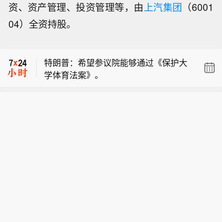
资、资产管理、投资管理等，由
上汽集团
（6001
04）全资持股。
【8月8日美股成交额前20：SpaceX将
自建发电厂保障电力供应】周五美股成
特朗普：希望参议院能够通过《保护大
交额第1名SpaceX收高15.83%，成交3
学体育法案》。
00.16亿美元。据报道，SpaceX计划建
摩根大通不动产专属基金：美国证券交
设自己的发电设施，为其与特斯拉在美
易委员会文件显示，该基金已提交S
国得州共同开发的大型半导体制造工厂
【8月8日美股成交额前20：SpaceX将
类、A类、I类股份发行申请，发行规模
提供电力支持。本周早些时候，Space
自建发电厂保障电力供应】周五美股成
未披露。
X负责能源和数据中心开发业务的Riley
特朗普：希望参议院能够通过《保护大
交额第1名SpaceX收高15.83%，成交3
Trettel在得州格莱姆斯县（Grimes Cou
学体育法案》。
00.16亿美元。据报道，SpaceX计划建
nty）的一场公开会议上表示：“我们将
设自己的发电设施，为其与特斯拉在美
自行供电。我们会建设燃气发电厂，同
国得州共同开发的大型半导体制造工厂
时也会建设规模非常庞大的电池阵列，
提供电力支持。本周早些时候，Space
用于储存能源。我们几乎会立即启动这
X负责能源和数据中心开发业务的Riley
个项目。我们需要开始进行土建工作，
Trettel在得州格莱姆斯县（Grimes Cou
需要着手建设基础设施和地基，我们会
nty）的一场公开会议上表示：“我们将