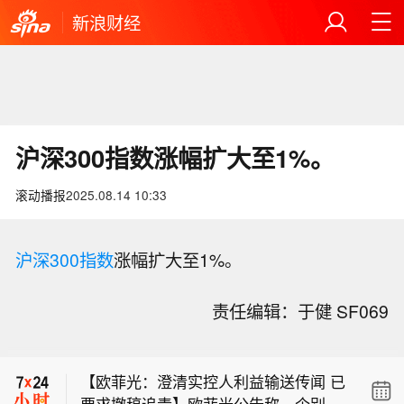
新浪财经
沪深300指数涨幅扩大至1%。
滚动播报
2025.08.14 10:33
沪深300指数
涨幅扩大至1%。
责任编辑：于健 SF069
【61%！7月挖掘机出口占比再破纪
录，出海持续释放增长动能】7月国内
【欧菲光：澄清实控人利益输送传闻 已
挖掘机出口占比达61%，同比增逾两
要求撤稿追责】欧菲光公告称，个别媒