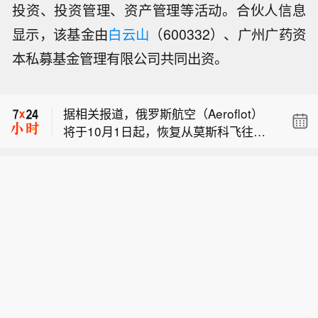
投资、投资管理、资产管理等活动。合伙人信息
据相关报道，俄罗斯航空（Aeroflot）
将于10月1日起，恢复从莫斯科飞往阿
显示，该基金由
白云山
（600332）、广州广药资
UNIPOL首席执行官：若联合圣保罗银
布扎比的每日定期航班。
本私募基金管理有限公司共同出资。
行修订对锡耶纳银行(MPS)的收购要
【国家海洋预报台：台风和冷空气将同
约，UNIPOL将为其已同意收购的MPS
时影响我国近海】台风“白海豚“和冷空
分支机构支付任何更高倍数溢价的一
据相关报道，俄罗斯航空（Aeroflot）
气正在影响中国近海，国家海洋预报台
半，上限为35亿欧元。
将于10月1日起，恢复从莫斯科飞往阿
根据《海洋灾害应急预案》今天下午发
UNIPOL首席执行官：若联合圣保罗银
布扎比的每日定期航班。
布海浪橙色警报和风暴潮黄色警报。请
行修订对锡耶纳银行(MPS)的收购要
在上述海域作业的船只注意安全，沿海
约，UNIPOL将为其已同意收购的MPS
各有关单位提前采取防浪避浪措施。同
分支机构支付任何更高倍数溢价的一
时，冷空气正在影响渤海海域，国家海
半，上限为35亿欧元。
洋预报台根据《海洋灾害应急预案》今
天下午发布了风暴潮黄色警报。请沿海
政府及相关部门按照职责做好防御风暴
潮的应急准备工作；组织各类船只回港
避风，做好养殖水产设施和养殖渔排的
维护、加固等防御措施；加强沿海海