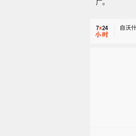
广。
特朗
自沃
市场
特朗