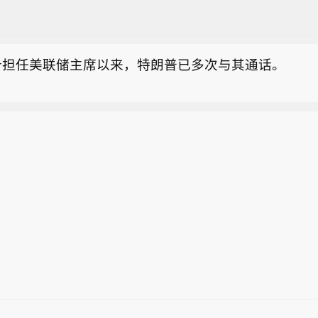
普就伊朗问题和人工智能对经济的影响征询了沃什的意
什担任美联储主席以来，特朗普已多次与其通话。
消息：目前尚不清楚特朗普和沃什是否讨论了货币政策
普就伊朗问题和人工智能对经济的影响征询了沃什的意