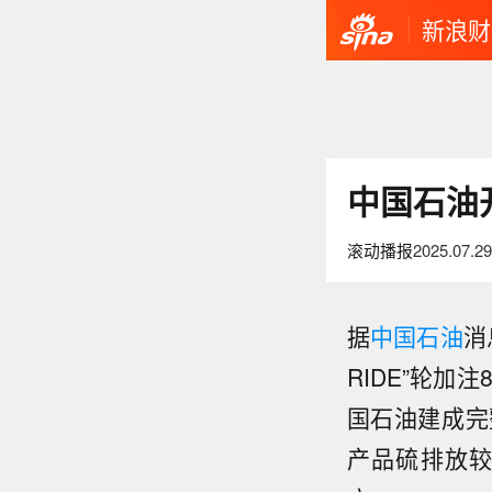
新浪财
中国石油
滚动播报
2025.07.29
据
中国石油
消
RIDE”轮
国石油建成完
产品硫排放较
市场