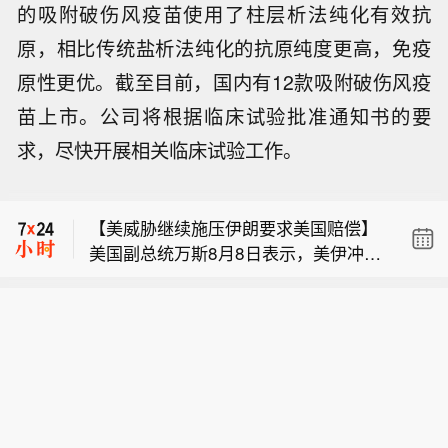
的吸附破伤风疫苗使用了柱层析法纯化有效抗
原，相比传统盐析法纯化的抗原纯度更高，免疫
原性更优。截至目前，国内有12款吸附破伤风疫
苗上市。公司将根据临床试验批准通知书的要
【中信证券：8月市场进入超跌反弹阶
求，尽快开展相关临床试验工作。
段，科技向核心资产集中，增配能化有
【中信证券：美日联合干预外汇市场旨
色非银创新药】中信证券发布研报称，
在防范日元持续贬值引发风险外溢】中
8月初的市场处于超跌反弹阶段，前期
【美威胁继续施压伊朗要求美国赔偿】
信证券发布研报称，美日联合干预外汇
跌幅越大的品种弹性越大，当前有色、
美国副总统万斯8月8日表示，美伊冲突
市场，旨在防范日元持续贬值引发风险
化工、非银、电新行业的年内收益率仍
【中信证券：8月市场进入超跌反弹阶
还没有结束，目前仍处于“博弈中段”，
外溢。日本面临的主要困境在于，其国
低于理论中枢。我们结合持仓成本、融
段，科技向核心资产集中，增配能化有
并表示美方将会继续施压。而伊朗方面
内通胀持续低于日银目标水平，货币政
资盘出清和拥挤度三个视角对热门板块
【中信证券：美日联合干预外汇市场旨
色非银创新药】中信证券发布研报称，
表示，霍尔木兹海峡的通航议题并不以
策加息意愿有限，同时高市早苗内阁减
方向的修复进度进行了量化评估：持仓
在防范日元持续贬值引发风险外溢】中
8月初的市场处于超跌反弹阶段，前期
美方表态为准，即便与阿曼达成协议，
税计划可能进一步扩大日本财政缺口，
成本视角下，浮亏压力集中于科技成长
信证券发布研报称，美日联合干预外汇
跌幅越大的品种弹性越大，当前有色、
也不意味着重新开放霍尔木兹海峡，伊
削弱投资者对日元资产的信心。而美国
与小微盘，有待进一步消化；融资盘视
市场，旨在防范日元持续贬值引发风险
化工、非银、电新行业的年内收益率仍
朗的条件包括美国应对违反谅解备忘录
的担忧则在于，日本为稳定汇率或减持
角下，本轮领涨方向出清进度已过半
外溢。日本面临的主要困境在于，其国
低于理论中枢。我们结合持仓成本、融
的行为作出赔偿等。据在伊朗德黑兰的
美国国债，在美债供给维持高位的背景
程；拥挤度视角下，科技板块的交投热