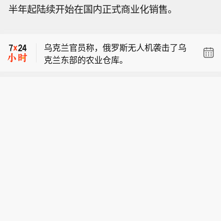
半年起陆续开始在国内正式商业化销售。
上涨1.75%，医药、算力硬件股持续爆
【俄罗斯无人机袭击了乌克兰东部的农
发。宝鼎科技、云南锗业、汇绿生态、
业仓库】当地政府在电报平台表示，俄
沃格光电、百花医药均4连板，一图看
乌克兰官员称，俄罗斯无人机袭击了乌
罗斯无人机袭击致使乌克兰东部哈尔科
懂>>
克兰东部的农业仓库。
夫州巴拉克利亚社区一家农业企业的仓
【8月7日午间涨停分析】创业板指缩量
库起火，当局未指明该设施名称，并补
上涨1.75%，医药、算力硬件股持续爆
充称暂无人员伤亡。乌克兰泽连斯基周
【俄罗斯无人机袭击了乌克兰东部的农
发。宝鼎科技、云南锗业、汇绿生态、
四承诺向遭受俄罗斯袭击的农民提供援
业仓库】当地政府在电报平台表示，俄
沃格光电、百花医药均4连板，一图看
助。莫斯科方面近期开始打击黑海区域
罗斯无人机袭击致使乌克兰东部哈尔科
懂>>
的乌克兰农产品出口设施与商用船只。
夫州巴拉克利亚社区一家农业企业的仓
库起火，当局未指明该设施名称，并补
充称暂无人员伤亡。乌克兰泽连斯基周
四承诺向遭受俄罗斯袭击的农民提供援
助。莫斯科方面近期开始打击黑海区域
的乌克兰农产品出口设施与商用船只。