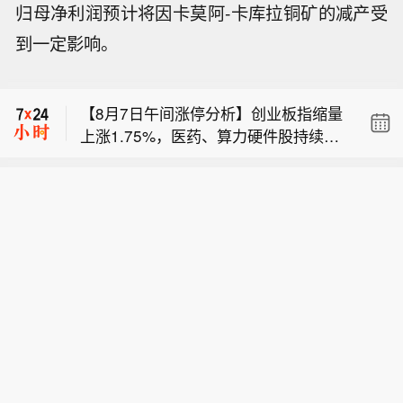
归母净利润预计将因卡莫阿-卡库拉铜矿的减产受
【大兴机场临空经济区中欧班列服务中
到一定影响。
心正式启用】今天（7日），大兴机场
乌克兰官员称，俄罗斯无人机袭击了乌
临空经济区中欧班列服务中心正式启
克兰东部的农业仓库。
用，北京与河北实现临空经济区与中欧
【8月7日午间涨停分析】创业板指缩量
班列集结中心业务贯通，打造出一条空
上涨1.75%，医药、算力硬件股持续爆
陆多式联运新通道。
【大兴机场临空经济区中欧班列服务中
发。宝鼎科技、云南锗业、汇绿生态、
心正式启用】今天（7日），大兴机场
沃格光电、百花医药均4连板，一图看
乌克兰官员称，俄罗斯无人机袭击了乌
临空经济区中欧班列服务中心正式启
懂>>
克兰东部的农业仓库。
用，北京与河北实现临空经济区与中欧
班列集结中心业务贯通，打造出一条空
陆多式联运新通道。