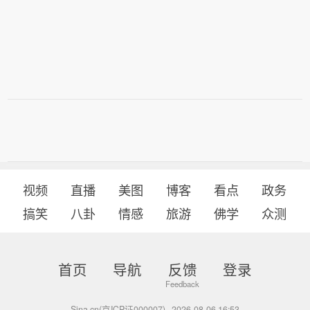
化水平，深度了解企业需求与经营情
用好用足政策。三要不断提升基础金融
况，持续扩大政策红利覆盖面。认真落
服务质效。进一步巩固完善多层次、多
实上海国际金融中心发展离岸金融行动
元化支付服务体系，常态化、长效化推
方案，推动试点业务尽快落地见效。落
进提升支付便利化。持续优化现金使用
实落细外汇管理改革要求，将便利化政
环境，进一步提升反假货币工作质效，
策精准推送至需求主体，助力经营主体
规范办理大额现金存取业务，满足社会
用好用足政策。三要不断提升基础金融
公众的多样化现金服务需求。四要不断
服务质效。进一步巩固完善多层次、多
提高金融风险防控水平。压紧压实风险
元化支付服务体系，常态化、长效化推
防控主体责任，不断健全风险监测、发
进提升支付便利化。持续优化现金使用
现、预警、处置全流程工作机制。积极
环境，进一步提升反假货币工作质效，
配合打击非法金融活动，共同筑牢金融
视频
直播
美图
博客
看点
政务
规范办理大额现金存取业务，满足社会
安全防线。
搞笑
八卦
情感
旅游
佛学
众测
公众的多样化现金服务需求。四要不断
提高金融风险防控水平。压紧压实风险
防控主体责任，不断健全风险监测、发
首页
导航
反馈
登录
现、预警、处置全流程工作机制。积极
配合打击非法金融活动，共同筑牢金融
安全防线。
Sina.cn(京ICP证000007)
2026-08-06 16:53