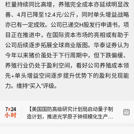
栏量持续同比高增，养殖完全成本亦延续明显改
善、4月已降至12.4元/公斤，同时单头增益战略
亦已有一定成效。公司已递交H股发行申请书，项
目正在推进中，在国际资本市场的亮相或有助于
公司后续逐步拓展全球商业版图。华泰证券认为
今年以来猪价虽处于下行周期中，但下跌偏缓、
养殖行业仍处于盈利空间，看好公司养殖成本领
先+单头增益空间逐步提升优势下的盈利兑现能
【央行上海总部：全力做好金融支持稳
力。维持“买入”评级。
增长、科技创新、保障民生以及金融风
【宏和科技：子公司获“一种用于玻璃纤
险防控等工作】央行上海总部召开上海
维的打纱装置及打纱方法”发明专利】宏
市金融形势分析会。会议强调，面对当
【美国国防高级研究计划局启动量子制
和电子公告称，子公司黄石宏和电子近
前新形势新任务，各金融机构要深入学
造计划，推进光学原子钟规模化生产】
日收到国家知识产权局颁发的发明专利
习贯彻习近平总书记考察上海重要讲话
【央行上海总部：全力做好金融支持稳
据美国国防高级研究计划局（DARPA）
证书。发明名称为“一种用于玻璃纤维的
精神和对上海工作重要指示要求，全力
增长、科技创新、保障民生以及金融风
8月6日消息，DARPA启动“时机成熟”（I
打纱装置及打纱方法”，专利号为ZL202
做好金融支持稳增长、科技创新、保障