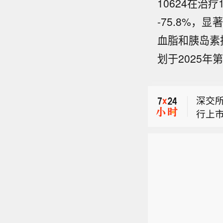
10624在治
-75.8%，
深交所
行上
血脂和胰岛素抵
【盐湖
划于2025
(00
新加坡
开发
尚处
深交所
规及
行上
敬请
【盐湖
(00
开发
尚处
规及
敬请