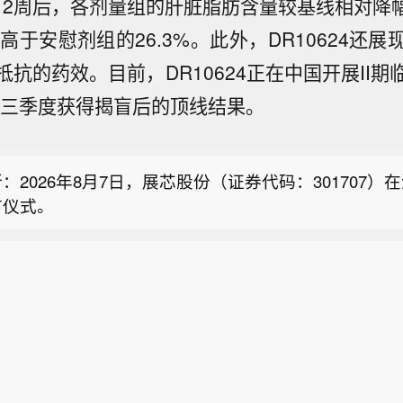
疗12周后，各剂量组的肝脏脂肪含量较基线相对降幅
显著高于安慰剂组的26.3%。此外，DR10624还
：2026年8月7日，展芯股份（证券代码：301707）
市仪式。
抗的药效。目前，DR10624正在中国开展II
股份：公司刚果(布)BMB钾盐矿权开发处于详勘阶段
年第三季度获得揭盲后的顶线结果。
0792)近日在接待机构调研中表示，目前公司刚果(布)BM
7月外汇储备 4279亿美元，前值4262.5亿美元。
处于详勘阶段，公司正全力加速相关项目进程。鉴于该
于初期，后续进展仍存在不确定性。公司将严格依据相
：2026年8月7日，展芯股份（证券代码：301707）
监管要求，对达到披露标准的项目进展及时履行信息披
市仪式。
广大投资者理性看待项目前景，审慎决策，注意投资风
股份：公司刚果(布)BMB钾盐矿权开发处于详勘阶段
0792)近日在接待机构调研中表示，目前公司刚果(布)BM
处于详勘阶段，公司正全力加速相关项目进程。鉴于该
于初期，后续进展仍存在不确定性。公司将严格依据相
监管要求，对达到披露标准的项目进展及时履行信息披
广大投资者理性看待项目前景，审慎决策，注意投资风