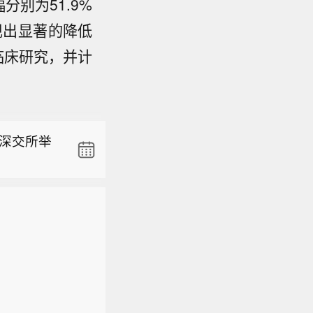
分别为51.9%
展现出显著的降低
在深交所举
期临床研究，并计
】盐湖股份
B钾盐矿权
项目整体
关法律法
在深交所举
露义务。
险。
】盐湖股份
B钾盐矿权
项目整体
关法律法
露义务。
险。