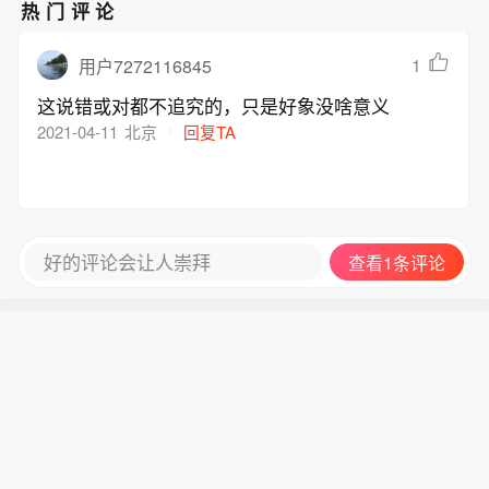
媒体后，相关处理也存在失误。国际足
家价值200亿美元的子公司运营世界
热门评论
联表示，已就有关问题向国际足联理事
杯，并向私人投资者出售少数股权。
会和211个会员协会致歉，并将对相关
（央视）
1
用户7272116845
程序进行审查，进一步改进决策机制和
这说错或对都不追究的，只是好象没啥意义
内部沟通，防止类似情况再次发生。此
2021-04-11
北京
回复TA
前，国际足联主席因凡蒂诺计划成立一
家价值200亿美元的子公司运营世界
杯，并向私人投资者出售少数股权。
（央视）
好的评论会让人崇拜
查看1条评论