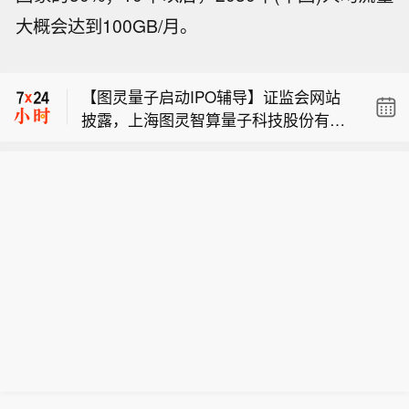
现货铂金上涨3%，报每盎司1,786.1美
大概会达到100GB/月。
元。
【国际足联认错了】当地时间8月5日，
国际足联官网发布声明称，国际足联领
【图灵量子启动IPO辅导】证监会网站
导层当天在摩洛哥拉巴特举行会议，就
披露，上海图灵智算量子科技股份有限
近期国际足联前进计划（FFE）方案引
现货铂金上涨3%，报每盎司1,786.1美
公司于2026年8月5日在上海证监局办理
发的争议进行了讨论。关于此前已撤回
元。
辅导备案登记，拟首次公开发行股票并
的方案，声明承认“该方案推进过程中存
【国际足联认错了】当地时间8月5日，
上市，辅导券商为国泰海通证券。辅导
在错误”，并表示，无意让国际足联理事
国际足联官网发布声明称，国际足联领
备案报告显示，该公司控股股东为上海
会和会员协会感到被排除在决策过程之
导层当天在摩洛哥拉巴特举行会议，就
思量量子科技有限公司，持有公司34.1
外，但“这一过程本应以不同方式处
近期国际足联前进计划（FFE）方案引
0%的股权。
理”。声明同时承认，在方案内容泄露给
发的争议进行了讨论。关于此前已撤回
媒体后，相关处理也存在失误。国际足
的方案，声明承认“该方案推进过程中存
联表示，已就有关问题向国际足联理事
在错误”，并表示，无意让国际足联理事
会和211个会员协会致歉，并将对相关
会和会员协会感到被排除在决策过程之
程序进行审查，进一步改进决策机制和
外，但“这一过程本应以不同方式处
内部沟通，防止类似情况再次发生。此
理”。声明同时承认，在方案内容泄露给
前，国际足联主席因凡蒂诺计划成立一