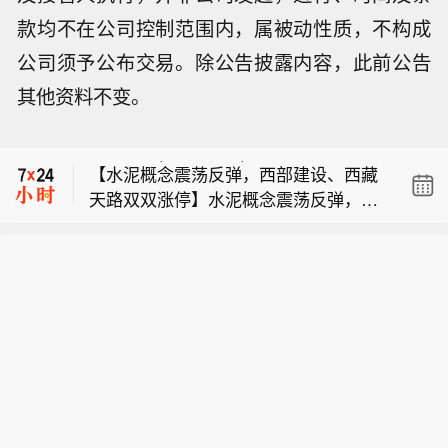
款均不在公司控制范围内，属被动性质，不构成
公司须予公布交易。除公告披露内容，此前公告
【煤炭开采加工板块短线拉升，昊华能
其他资料不变。
源涨停】煤炭开采加工板块短线拉升，
【港股保险股走弱 友邦保险跌超8%】
昊华能源涨停，兖矿能源、平煤股份、
友邦保险(01299.HK)跌8.30%，中国人
淮北矿业、新集能源、大有能源等纷纷
【水泥概念震荡反弹，西部建设、西藏
寿(02628.HK)跌1.98%，中国平安(023
走高。
天路双双涨停】水泥概念震荡反弹，西
18.HK)跌1.72%。
【煤炭开采加工板块短线拉升，昊华能
部建设、西藏天路双双涨停，宁夏建
源涨停】煤炭开采加工板块短线拉升，
材、华新建材、苏博特、天山股份、天
【港股保险股走弱 友邦保险跌超8%】
昊华能源涨停，兖矿能源、平煤股份、
原股份、青松建化等跟涨。
友邦保险(01299.HK)跌8.30%，中国人
淮北矿业、新集能源、大有能源等纷纷
寿(02628.HK)跌1.98%，中国平安(023
走高。
18.HK)跌1.72%。