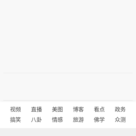
雨大暴雨，局地有特大暴雨，防汛防台
形势严峻。浙江省气象局已发布台风警
报。根据《浙江省防汛防台抗旱应急预
案》和台风防御工作方案，经研判会
商，浙江省防指决定于8月8日10时将防
台风应急响应提升至Ⅱ级。
视频
直播
美图
博客
看点
政务
搞笑
八卦
情感
旅游
佛学
众测