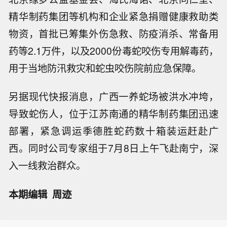
精华制药集团等机构和企业紧急捐赠健康救助类
物资，首批已筹集外伤急救、防疫消杀、常备用
药等2.1万件，以及2000份毒蛇咬伤专用解毒药，
用于当地防汛救灾和蛇虫咬伤院前应急保障。
另据现代快报消息，广西一养蛇场被洪水冲垮，
导致蛇伤人，位于江苏南通的精华制药集团迅速
部署，紧急调运季德胜蛇药数十箱装运赶赴广
西。同时公司专家组于7月8日上午飞赴南宁，深
入一线救治群众。
本期编辑 周迹
【国铁西安局受降雨影响停运列车恢复
开行】从国铁西安局了解到，8月8日，