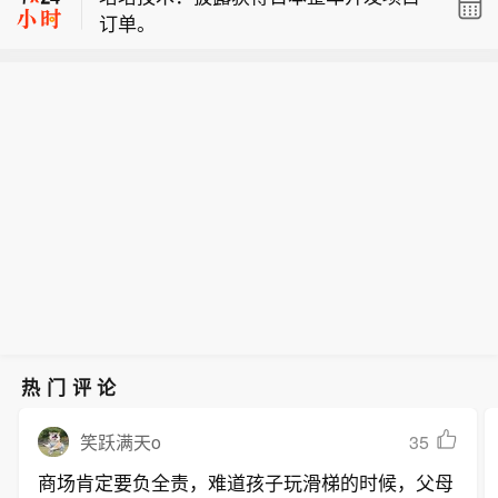
订单。
下降32.41%。归属于上市公司股东的净
识别与处置，全年累计拦截恶意请求超
【大麦：打击黄牛，大麦寸步不让】8
利润亏损1.24亿元，上年同期净利润13
60亿次，大麦将始终致力于守护每一份
月7日，大麦官方微博发文表示，“打击
82.1万元。公司计划不派发现金红利，
纯粹的热爱。”
【贝肯能源：2026年上半年由盈转亏，
黄牛，大麦寸步不让。针对新型机刷、
不送红股，不以公积金转增股本。
净利润亏损1.24亿元】贝肯能源公告，
协议破解、自动化代抢等技术挑战，我
2026年上半年营业收入3.14亿元，同比
们持续升级风控模型，实现毫秒级风险
下降32.41%。归属于上市公司股东的净
识别与处置，全年累计拦截恶意请求超
利润亏损1.24亿元，上年同期净利润13
60亿次，大麦将始终致力于守护每一份
82.1万元。公司计划不派发现金红利，
纯粹的热爱。”
不送红股，不以公积金转增股本。
热门评论
35
笑跃满天o
商场肯定要负全责，难道孩子玩滑梯的时候，父母