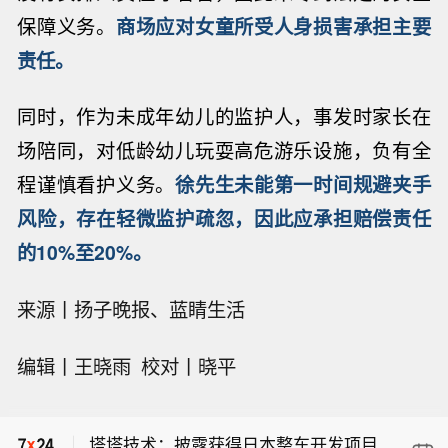
保障义务。
商场应对女童所受人身损害承担主要
责任。
同时，作为未成年幼儿的监护人，事发时家长在
场陪同，对低龄幼儿玩耍高危游乐设施，负有全
程谨慎看护义务。
徐先生未能第一时间规避夹手
风险，存在轻微监护疏忽，因此应承担赔偿责任
的10%至20%。
来源丨扬子晚报、蓝睛生活
【大麦：打击黄牛，大麦寸步不让】8
编辑丨王晓雨 校对丨晓平
月7日，大麦官方微博发文表示，“打击
【贝肯能源：2026年上半年由盈转亏，
黄牛，大麦寸步不让。针对新型机刷、
净利润亏损1.24亿元】贝肯能源公告，
协议破解、自动化代抢等技术挑战，我
塔塔技术：披露获得日本整车开发项目
2026年上半年营业收入3.14亿元，同比
们持续升级风控模型，实现毫秒级风险