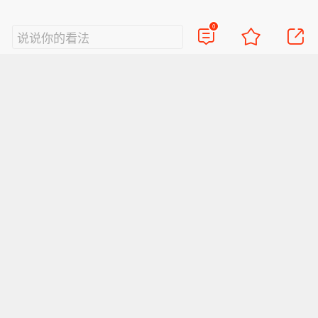
段交易的原材料指数累涨7.44%，报24
9.68点。在美股时段交易的金属与矿业
0
说说你的看法
指数累涨7.98%，报295.29点。
视频
直播
美图
博客
看点
政务
搞笑
八卦
情感
旅游
佛学
众测
首页
导航
反馈
登录
Sina.cn(京ICP证000007)
2026-08-08 05:00