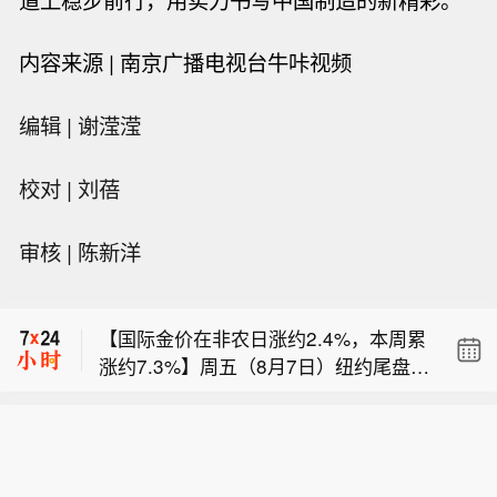
内容来源 | 南京广播电视台牛咔视频
编辑 | 谢滢滢
校对 | 刘蓓
【美日联手干预见效 对冲基金大幅削减
审核 | 陈新洋
日元空仓】美国和日本当局协同出手稳
【FOF迎来发行大年 年内首募规模已超
定了日元后，对冲基金大幅减少了做空
1300亿元】FOF迎来前所未有的发行大
押注。商品期货交易委员会周五公布的
【国际金价在非农日涨约2.4%，本周累
年。截至8月上旬，FOF年内的新发规模
数据显示，截至8月4日，期货和期权市
涨约7.3%】周五（8月7日）纽约尾盘，
已超过1300亿元，创出单年度FOF募资
场的杠杆基金将日元净空头头寸削减了
【美日联手干预见效 对冲基金大幅削减
现货黄金涨2.37%，报4339.75美元/盎
历史新高。然而，FOF发行火热的背
约一半至6.36万份合约。这意味着空仓
日元空仓】美国和日本当局协同出手稳
司，亚太盘初以来平滑地持续走高、北
后，行业却在上演结构性分化：新品募
和6月底相比出现了大幅回撤，当时押
【FOF迎来发行大年 年内首募规模已超
定了日元后，对冲基金大幅减少了做空
京时间20:30发布美国非农就业数据时
资如火如荼，存量FOF却遭遇赎回与清
注日元进一步贬值的仓位激增至近13.8
1300亿元】FOF迎来前所未有的发行大
押注。商品期货交易委员会周五公布的
加速上涨——从4320美元下方拉升至43
盘的困境。
万份合约，达到2007年以来之最。在美