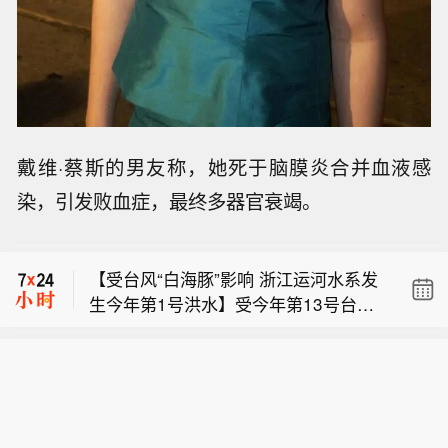
戴维·蔡斯的男友称，她死于脑膜炎合并血液感
【叙利亚与俄罗斯就两处俄军事基地达
染，引发败血症，最终多器官衰竭。
成谅解备忘录】据叙利亚国家通讯社9
【券商综合测算：宇树科技中一签或赚
日援引叙过渡政府外交部消息，叙利亚
20万元】8月10日，A股“人形机器人第
与俄罗斯已达成一份谅解备忘录，确认
【受台风“白海豚”影响 浙江运河水系发
一股”宇树科技（688836.SH）将在科创
叙西部沿海地区赫梅米姆和塔尔图斯两
生今年第1号洪水】受今年第13号台风
板正式开启申购。考虑到宇树科技本次
处俄军事基地的未来管理问题。根据这
【叙利亚与俄罗斯就两处俄军事基地达
“白海豚”影响，杭嘉湖东部平原累计降
发行流通盘规模较小，又叠加“第一股”
份谅解备忘录，双方同意调整改造俄罗
成谅解备忘录】据叙利亚国家通讯社9
雨量104.8毫米。8月9日20时40分，运
的题材光环，多家券商综合测算显示，
斯在叙利亚沿海地区的军事基地。具有
【券商综合测算：宇树科技中一签或赚
日援引叙过渡政府外交部消息，叙利亚
河水系嘉兴站水位涨至2.00米，达到洪
其预计中签率在万分之二至万分之三之
军事性质的设施将被改为联合培训和训
20万元】8月10日，A股“人形机器人第
与俄罗斯已达成一份谅解备忘录，确认
水编号标准，运河水系发生今年第1场
间，远低于长鑫科技0.47%的中签率水
练中心。具有民用性质的设施将由叙过
一股”宇树科技（688836.SH）将在科创
叙西部沿海地区赫梅米姆和塔尔图斯两
编号洪水（杭嘉湖平原2026年第1号洪
平。数据显示，2026年以来A股新股上
渡政府负责管理，主要包括赫梅米姆机