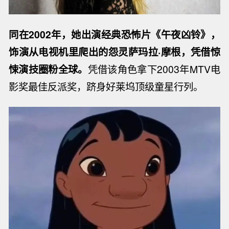
同在2002年，她出演经典恐怖片《午夜凶铃》，
饰演从电视机里爬出的怨灵萨玛拉·摩根，凭借惊
悚演技圈粉全球。
凭借该角色拿下2003年MTV电
影奖最佳反派奖，跻身好莱坞顶级童星行列。