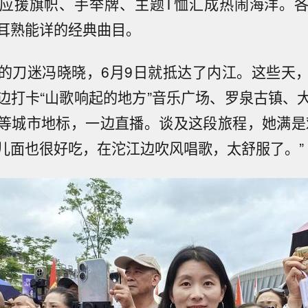
应援旗帜、手举牌、主题T恤汇成热闹海洋。
耳熟能详的经典曲目。
的刀迷冯晓晓，6月9日就抵达了内江。这些天
边打卡“山歌响起的地方”音乐广场、罗泉古镇、
等城市地标，一边直播。谈及这段旅程，她满是
儿面也很好吃，在沱江边吹风唱歌，太舒服了。”