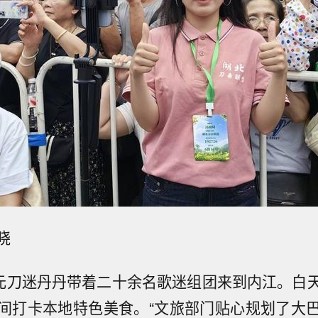
晓
广元刀迷丹丹带着二十余名歌迷组团来到内江。白
间打卡本地特色美食。“文旅部门贴心规划了大