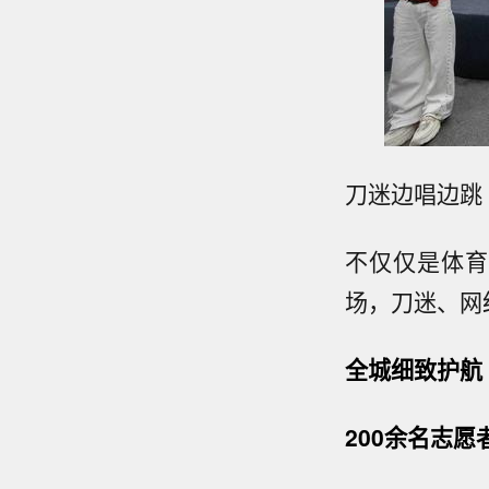
刀迷边唱边跳
不仅仅是体育
场，刀迷、网
全城细致护航
200余名志