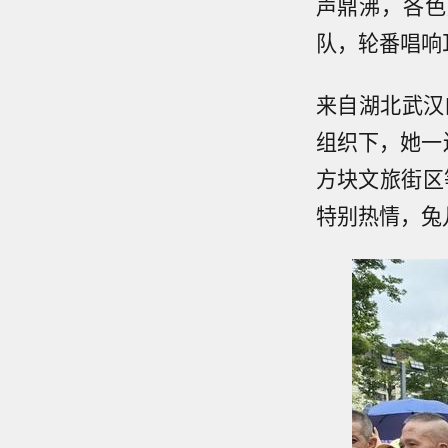
声鼎沸，各色
队，轮番唱响
来自湖北武汉
组织下，她一
方块文旅街区
特别热情，兔