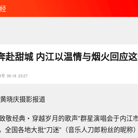
经
奔赴甜城 内江以温情与烟火回应
账号
06.18
23:27
 黄晓庆摄影报道
，“致敬经典・穿越岁月的歌声”群星演唱会于内江
，全国各地大批“刀迷”（音乐人刀郎粉丝的昵称