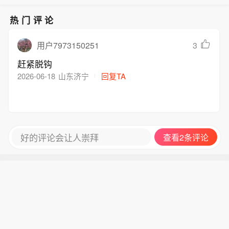
州至松溪K8748次、洛阳至福州K32次
等旅客列车。已购买停运列车车票的旅
热门评论
客，可于票面乘车日期起30日内（含当
日）通过12306网站、App或车站窗口
3
用户7973150251
免费办理退票手续。
赶紧脱钩
2026-06-18
山东济宁
回复TA
好的评论会让人崇拜
查看2条评论