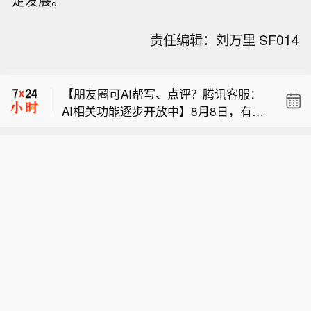
定发展。
【优化口岸营商环境，深圳推出19条硬
责任编辑：刘万里 SF014
举措】据深视新闻，为持续营造市场
【国铁南昌局启动四级应急响应 全力应
化、法治化、国际化一流口岸营商环
对台风“白海豚”】为全力应对台风“白海
境，深入贯彻落实党的二十大和二十届
【朋友圈可AI帮写、点评？腾讯客服：
豚”登陆，国铁南昌局今天（8日）10时
历次全会精神，贯彻落实国家、省、市
AI相关功能逐步开放中】8月8日，有消
起，在管内衢宁铁路、杭深铁路福鼎至
关于优化营商环境的决策部署，深圳市
【优化口岸营商环境，深圳推出19条硬
息称微信在灰度测试朋友圈“AI帮写”与“A
福州南区段及相关支线、联络线启动防
口岸办和深圳海关会同深圳市优化口岸
举措】据深视新闻，为持续营造市场
I点评”两项能力，对此记者咨询腾讯客
洪防台风四级应急响应，运用卫星云
营商环境工作组各成员单位，认真研究
【国铁南昌局启动四级应急响应 全力应
化、法治化、国际化一流口岸营商环
服后获悉，目前朋友圈的AI相关功能仍
图、雷达图等技术手段，实时掌握降雨
制定《深圳市2026年优化口岸营商环境
对台风“白海豚”】为全力应对台风“白海
境，深入贯彻落实党的二十大和二十届
在逐步开放中，部分智能互动功能可能
趋势和台风路径，及时对强降雨和可能
若干措施》，推出19条工作举措。
豚”登陆，国铁南昌局今天（8日）10时
历次全会精神，贯彻落实国家、省、市
已在灰度测试阶段，具体支持情况请以
发生灾害的区段进行预警。计划停运福
起，在管内衢宁铁路、杭深铁路福鼎至
关于优化营商环境的决策部署，深圳市
所使用的微信版本更新情况为准。（贝
州至松溪K8748次、洛阳至福州K32次
福州南区段及相关支线、联络线启动防
口岸办和深圳海关会同深圳市优化口岸
壳财经）
等旅客列车。已购买停运列车车票的旅
洪防台风四级应急响应，运用卫星云
营商环境工作组各成员单位，认真研究
客，可于票面乘车日期起30日内（含当
图、雷达图等技术手段，实时掌握降雨
制定《深圳市2026年优化口岸营商环境
日）通过12306网站、App或车站窗口
趋势和台风路径，及时对强降雨和可能
若干措施》，推出19条工作举措。
免费办理退票手续。
发生灾害的区段进行预警。计划停运福