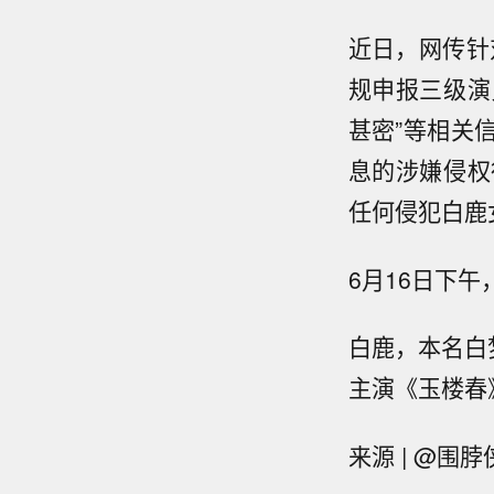
近日，网传针
规申报三级演
甚密”等相关
息的涉嫌侵权
任何侵犯白鹿
6月16日下午
白鹿，本名白梦
主演《玉楼春
来源 | @围