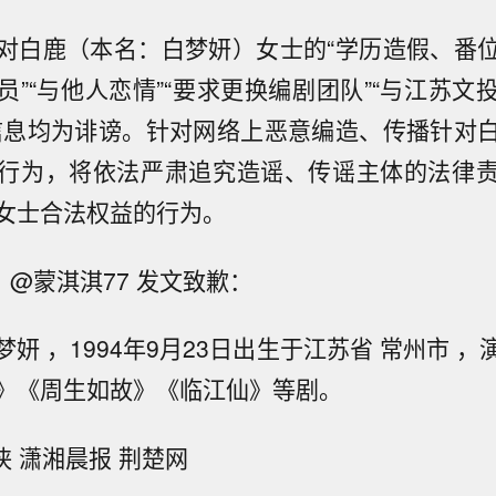
对白鹿（本名：白梦妍）女士的“学历造假、番
员”“与他人恋情”“要求更换编剧团队”“与江苏文
信息均为诽谤。针对网络上恶意编造、传播针对
行为，将依法严肃追究造谣、传谣主体的法律
女士合法权益的行为。
，@蒙淇淇77 发文致歉：
妍 ，1994年9月23日出生于江苏省 常州市 
》《周生如故》《临江仙》等剧。
脖侠 潇湘晨报 荆楚网