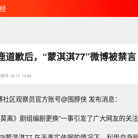
经
鹿道歉后，“蒙淇淇77”微博被禁言
方账号
06.17
14:40
微博社区观察员官方账号@围脖侠 发布消息：
《莫离》剧组编剧更换”一事引发了广大网友的关
@蒙淇淇77 在无事实依据的情况下，利用自身