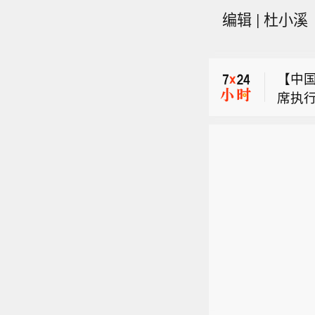
美国地
编辑 | 杜小溪
5.6
中国地
2.3
【中
席执行
美国地
能会
5.6
方就
中国地
司在
2.3