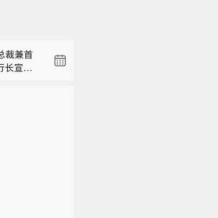
公里处发生
州（北纬6
总裁兼首
副行长宣昌
公里处发生
厄姆，双
金投资公
州（北纬6