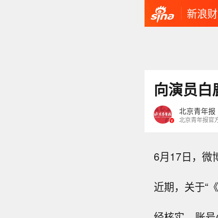
新浪财
向演员白
北京青年报
北京青年报官
6月17日，
近期，关于“
经核实，账号