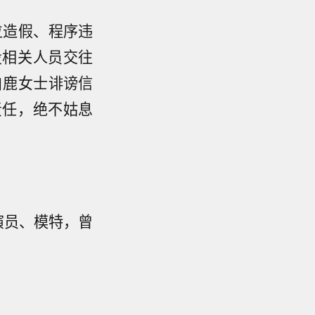
位造假、程序违
投相关人员交往
白鹿女士诽谤信
责任，绝不姑息
，演员、模特，曾