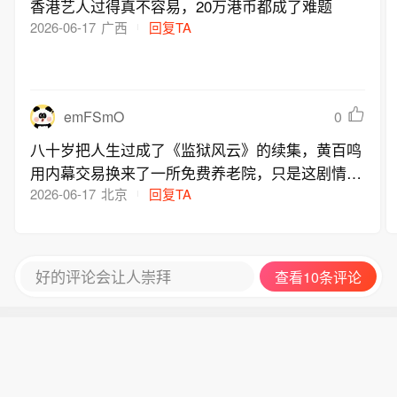
香港艺人过得真不容易，20万港币都成了难题
2026-06-17
广西
回复TA
emFSmO
0
八十岁把人生过成了《监狱风云》的续集，黄百鸣
用内幕交易换来了一所免费养老院，只是这剧情连
导演都不敢编
2026-06-17
北京
回复TA
好的评论会让人崇拜
查看10条评论