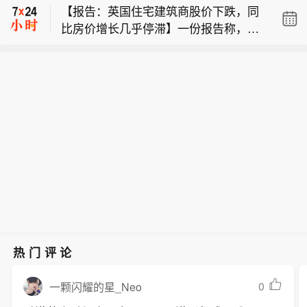
【报告：英国住宅建筑商股价下跌，同
理管理规模座次变化明显。其中，郑
含：住房租赁；非居住房地产租赁；物
比房价增长几乎停滞】一份报告称，平
希、金梓才、张明昕、武阳等四位基金
业管理；酒店管理；家政服务；品牌管
【保利发展在福州成立住房租赁公司】
均房价的同比增速为2023年11月以来最
经理的单季度管理规模增幅均超过300
理；停车场服务等。企查查股权穿透显
企查查APP显示，近日，福州和筑住房
慢，随后英国住宅建筑商的股价下跌。
亿元，跻身前列。值得关注的是，他们
示，该公司由保利发展间接全资持股。
【四位基金经理单季度管理规模大增30
租赁有限公司成立，法定代表人为薛
根据莱斯银行房价指数，平均房价为29
的共同特征是持仓高度集中于AI产业链
0亿元】今年二季度，主动权益基金经
帅，注册资本为5000万元，经营范围包
9,253英镑，略低于300,000英镑的心理
上游。（每经）
理管理规模座次变化明显。其中，郑
含：住房租赁；非居住房地产租赁；物
重要关口，环比持平，同比仅增长0.
希、金梓才、张明昕、武阳等四位基金
业管理；酒店管理；家政服务；品牌管
1%。加皇资本市场分析师Anthony Cod
经理的单季度管理规模增幅均超过300
理；停车场服务等。企查查股权穿透显
ling和Oliver Dyson在一份报告中表
亿元，跻身前列。值得关注的是，他们
示，该公司由保利发展间接全资持股。
示，由于负担能力紧张，加上房贷利率
的共同特征是持仓高度集中于AI产业链
未能出现足够幅度和足够长时间的下
上游。（每经）
降，房价被困在两年的狭窄区间内。“英
国房地产市场并没有崩溃，但已奄奄一
息，“加皇资本市场的分析师说。Vistry
下跌2.1%，Berkeley和Persimmon均下
热门评论
跌1.7%。
0
一颗闪耀的星_Neo