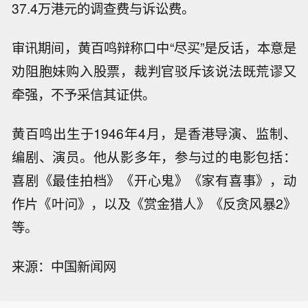
37.4万港元的调查费与诉讼费。
审讯期间，黄百鸣辩称口中“尽买”是反话，本意是
劝阻胞妹购入股票，裁判官驳斥该说法既荒谬又
牵强，不予采信其证供。
黄百鸣出生于1946年4月，是香港导演、监制、
编剧、演员。他从影多年，参与过的电影包括：
喜剧《最佳拍档》《开心鬼》《家有喜事》，动
作片《叶问》，以及《赏金猎人》《反贪风暴2》
等。
【保利发展在福州成立住房租赁公司】
来源：中国新闻网
企查查APP显示，近日，福州和筑住房
【四位基金经理单季度管理规模大增30
租赁有限公司成立，法定代表人为薛
0亿元】今年二季度，主动权益基金经
帅，注册资本为5000万元，经营范围包