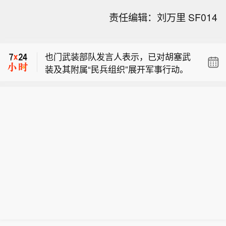
加拿大强调不会接受零敲碎打的协议。
责任编辑：刘万里 SF014
【钟睒睒：感性消费被线上购物平台扼
杀，必须限制平台能力】8月8日消息，
也门武装部队发言人表示，已对胡塞武
今日，农夫山泉创始人、董事长钟睒睒
装及其附属“民兵组织”展开军事行动。
做客央视财经《对话》直播节目。直播
加拿大强调不会接受零敲碎打的协议。
中，谈及目前在生活中普及的电商平
台，钟睒睒表示，平台是一种特殊的中
【钟睒睒：感性消费被线上购物平台扼
间商，“这个中间商无处不在，把城市的
杀，必须限制平台能力】8月8日消息，
很多零售商都‘杀’光了。”他说。他认
今日，农夫山泉创始人、董事长钟睒睒
为，城市中的许多店铺是根据感性来消
做客央视财经《对话》直播节目。直播
费的，但目前这种消费已经被扼杀。“把
中，谈及目前在生活中普及的电商平
年轻人都吸引到手机屏幕里，创造性和
台，钟睒睒表示，平台是一种特殊的中
感性在哪里？”因此，他表示必须限制平
间商，“这个中间商无处不在，把城市的
台的能力。
很多零售商都‘杀’光了。”他说。他认
为，城市中的许多店铺是根据感性来消
费的，但目前这种消费已经被扼杀。“把