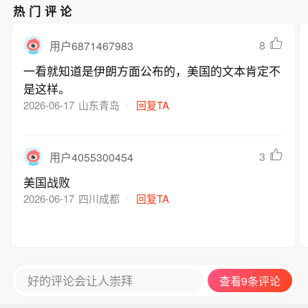
年轻人都吸引到手机屏幕里，创造性和
热门评论
感性在哪里？”因此，他表示必须限制平
台的能力。
8
用户6871467983
一看就知道是伊朗方面公布的，美国的文本肯定不
是这样。
2026-06-17
山东青岛
回复TA
3
用户4055300454
美国战败
2026-06-17
四川成都
回复TA
好的评论会让人崇拜
查看9条评论