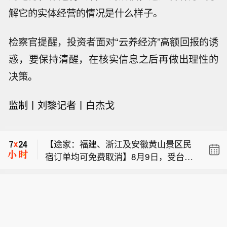
解它的实体经营的情况是什么样子。
检察官提醒，投资者面对“云养经济”高额回报的诱
惑，要保持清醒，在核实信息之后再做出理性的
决策。
监制丨刘黎
记者丨白杰戈
【湖北发布黄色山洪灾害气象预警】湖
北省防汛抗旱指挥部办公室2026年8月9
【途家：福建、浙江及安徽黄山景区民
日20时发布黄色山洪灾害气象预警。预
宿订单均可免费取消】8月9日，受台风
计2026年8月9日20时至8月10日20
【飞猪：启动台风“白海豚”应急响应机
“白海豚”影响，途家民宿宣布，已对福
时，下列地区存在山洪灾害风险：黄色
制，浙江、福建、安徽等地酒店可免费
建、浙江及安徽黄山景区启动应急保障
预警区域（山洪灾害可能性较大）：黄
【湖北发布黄色山洪灾害气象预警】湖
退改】受台风“白海豚”影响，飞猪8月9
措施。其中，入住日期为2026年8月9日
冈市（罗田县、英山县）。其他地区也
北省防汛抗旱指挥部办公室2026年8月9
日宣布，已启动应急响应机制，针对8
的福建连江县途家民宿订单，用户均可
可能因局地短历时强降水引发山洪灾
【途家：福建、浙江及安徽黄山景区民
日20时发布黄色山洪灾害气象预警。预
月9日0时前预订的入住日期为8月9日至
申请免费取消；凡在8月9日0:00前预
害，请各地注意做好实时监测、防汛预