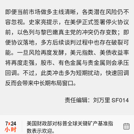
即便当前市场做多主线清晰，各类潜在风险仍不
容忽视。史家亮提示，在美伊正式签署停火协议
前，以色列与黎巴嫩真主党的冲突仍存变数；即
便协议落地，多方后续谈判过程中也存在破裂可
能。一旦风险再度发酵，美元指数、美债收益率
将再度走强，股市、有色金属与贵金属则会承压
回调。不过，此类冲击多为短期扰动，快速回调
反而会带来中长期布局窗口。
市场消息：以色列炮兵炮击黎巴嫩阿
责任编辑：刘万里 SF014
里・塔希尔高地。
【南非兰特非农日涨超1.3%，本周累涨
超2.3%】周五（8月7日）纽约尾盘，欧
美国财政部对标普全球关键矿产基准指
元兑美元涨0.28%，报1.1558，北京时
数表示欢迎。
间20:30发布美国非农就业报告带来一