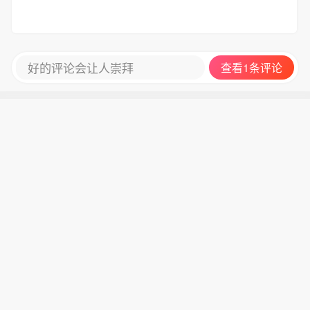
元涨0.39%、本周累涨0.53%，美元兑
亚尔兑美元涨0.56%、本周累跌0.23%
匈牙利福林跌0.88%、本周累跌0.7
呈现出V形走势。
7%。土耳其里拉兑美元跌0.13%、本周
累跌0.40%，南非兰特兑美元涨1.3
好的评论会让人崇拜
查看1条评论
4%、本周累涨2.32%，墨西哥比索兑美
元涨0.56%、本周累涨1.19%，巴西雷
亚尔兑美元涨0.56%、本周累跌0.23%
呈现出V形走势。