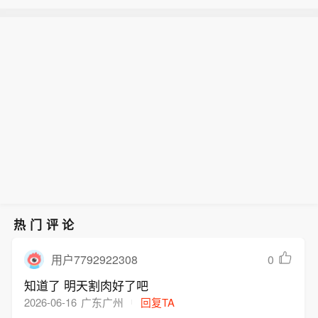
市场消息：以色列炮兵炮击黎巴嫩阿
波短线拉升行情，本周累计上涨0.2
里・塔希尔高地。
7%，整体呈现出W形走势。英镑兑美元
【南非兰特非农日涨超1.3%，本周累涨
涨0.28%，报1.3492，本周累涨0.7
超2.3%】周五（8月7日）纽约尾盘，欧
5%。美元兑瑞郎跌0.53%，报0.808
元兑美元涨0.28%，报1.1558，北京时
0，本周涨0.06%。商品货币对中，澳元
间20:30发布美国非农就业报告带来一
兑美元涨0.50%、本周累涨0.68%，纽
波短线拉升行情，本周累计上涨0.2
元兑美元涨0.39%、本周累涨0.23%，
7%，整体呈现出W形走势。英镑兑美元
美元兑加元跌0.52%、本周累跌0.5
涨0.28%，报1.3492，本周累涨0.7
6%。瑞典克朗兑美元涨0.01%、本周累
5%。美元兑瑞郎跌0.53%，报0.808
涨0.26%，挪威克朗兑美元涨0.37%、
0，本周涨0.06%。商品货币对中，澳元
本周累跌0.43%，丹麦克朗兑美元涨0.2
兑美元涨0.50%、本周累涨0.68%，纽
8%、本周累涨0.27%。波兰兹罗提兑美
元兑美元涨0.39%、本周累涨0.23%，
元涨0.39%、本周累涨0.53%，美元兑
热门评论
美元兑加元跌0.52%、本周累跌0.5
匈牙利福林跌0.88%、本周累跌0.7
6%。瑞典克朗兑美元涨0.01%、本周累
7%。土耳其里拉兑美元跌0.13%、本周
0
用户7792922308
涨0.26%，挪威克朗兑美元涨0.37%、
累跌0.40%，南非兰特兑美元涨1.3
知道了 明天割肉好了吧
本周累跌0.43%，丹麦克朗兑美元涨0.2
4%、本周累涨2.32%，墨西哥比索兑美
2026-06-16
广东广州
回复TA
8%、本周累涨0.27%。波兰兹罗提兑美
元涨0.56%、本周累涨1.19%，巴西雷