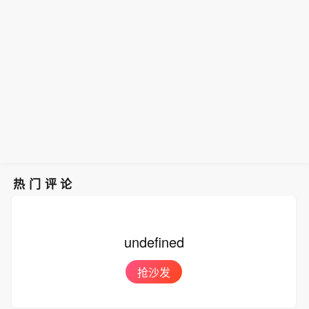
10年期日本国债收益率在30年期国债标
话功能升级，正式接入原生音视频全双
来最低水平。伦敦市场镍价最大跌幅达
售后延续跌势，最新下跌4个基点至2.7
工大模型SeedRealtime。
2.1%，报每吨 16750 美元。上海有色
65%。
网称，该矿企下半年将获得数千万吨的
额外矿石配额，但并未指明具体矿商。
印尼能源与矿产资源部发言人未立刻回
应置评请求。印尼是全球头号镍生产
国，镍用于不锈钢及电池领域，该国产
量约占全球总产量 60%，其供应政策变
动会左右市场供需格局。媒体 6 月曾报
道，印尼政府准备在今年晚些时候大幅
提高镍产量。截至发稿，伦敦金属交易
热门评论
所镍期货下跌 1.7%，报每吨 16825 美
元。年内迄今价格基本持平。
undefined
抢沙发