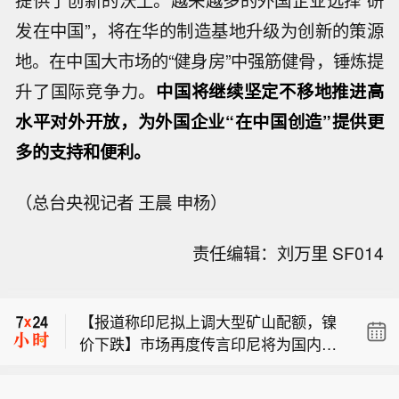
提供了创新的沃土。越来越多的外国企业选择“研
发在中国”，将在华的制造基地升级为创新的策源
地。在中国大市场的“健身房”中强筋健骨，锤炼提
升了国际竞争力。
中国将继续坚定不移地推进高
水平对外开放，为外国企业“在中国创造”提供更
多的支持和便利。
（总台央视记者 王晨 申杨）
【豆包接入原生音视频全双工大模型Se
责任编辑：刘万里 SF014
edRealtime】8月6日，豆包宣布视频通
10年期日本国债收益率在30年期国债标
话功能升级，正式接入原生音视频全双
售后延续跌势，最新下跌4个基点至2.7
工大模型SeedRealtime。
【报道称印尼拟上调大型矿山配额，镍
65%。
价下跌】市场再度传言印尼将为国内一
【豆包接入原生音视频全双工大模型Se
座大型矿山授予更高的镍矿生产配额，
edRealtime】8月6日，豆包宣布视频通
或增加市场供应，镍价跌至 7 月中旬以