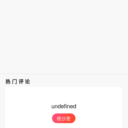
监会同意注册批复】金河生物公告，公
公司于2026年8月宣布完成超2亿元A3
的。“他们表示：“日本和美国政府的首
款。
【机构：协同外汇干预支撑看涨日元的
司于近日收到中国证监会出具的《关于
轮融资。本轮融资由中科创星领投，联
要长期目标应该是恢复信誉并稳定日
观点】日本和美国近期协同进行的外汇
同意金河生物科技股份有限公司向特定
想创投、牧原集团、威高血净、华立集
元。“该团队补充道：“协同意味着日本
干预支持了美银全球研究对日元的看涨
对象发行股票注册的批复》，同意公司
团、华方资本、成都科创投跟投，老股
和美国已经就共同目标和实现该目标的
观点。这些策略师在一份报告中表示：
向特定对象发行股票的注册申请，公司
东贝达基金、光合创投持续加注。凯乘
计划达成了一致。“由于日本央行加快加
“这种罕见的协同干预的信号效应是显著
应在批复作出十个工作日内完成发行缴
资本担任独家财务顾问。本轮资金将主
息的可能性上升等因素，美银将其对第
的。“他们表示：“日本和美国政府的首
款。
要用于异种移植产品的临床试验申报与
三季度美元兑日元的预测从154日元下
要长期目标应该是恢复信誉并稳定日
推进、DPF级医用供体猪产能扩建、产
调至153日元，并将年底的预测从152日
元。“该团队补充道：“协同意味着日本
业基地建设及新一代多基因编辑供体猪
元下调至149日元。
和美国已经就共同目标和实现该目标的
开发。
计划达成了一致。“由于日本央行加快加
息的可能性上升等因素，美银将其对第
热门评论
三季度美元兑日元的预测从154日元下
调至153日元，并将年底的预测从152日
元下调至149日元。
undefined
抢沙发