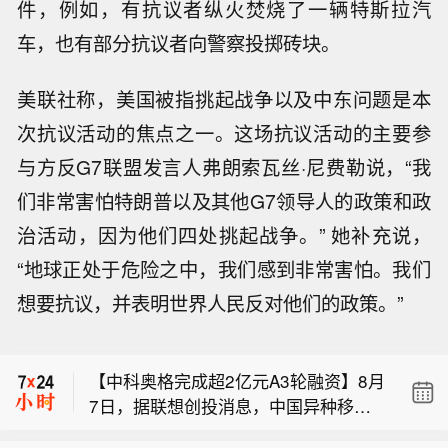
件，例如，有抗议者纵火焚烧了一辆特斯拉汽
车，也有部分抗议者向警察投掷砖块。
美联社称，美国被指挑起战争以及中东问题是本
次抗议活动的焦点之一。这场抗议活动的主要参
与方反G7联盟发言人弗朗索瓦丝·尼费勒说，“我
们非常害怕特朗普以及其他G7领导人的政策和政
治活动，因为他们四处挑起战争。” 她补充说，
“地球正处于危险之中，我们感到非常害怕。我们
【金河生物：向特定对象发行股票获证
想要抗议，并表明世界人民反对他们的政策。”
监会同意注册批复】金河生物公告，公
【机构：协同外汇干预支撑看涨日元的
司于近日收到中国证监会出具的《关于
观点】日本和美国近期协同进行的外汇
同意金河生物科技股份有限公司向特定
【中科奥格完成超2亿元A3轮融资】8月
干预支持了美银全球研究对日元的看涨
对象发行股票注册的批复》，同意公司
7日，据联想创投消息，中国异种移植
观点。这些策略师在一份报告中表示：
向特定对象发行股票的注册申请，公司
【金河生物：向特定对象发行股票获证
领域的企业成都中科奥格生物科技有限
“这种罕见的协同干预的信号效应是显著
应在批复作出十个工作日内完成发行缴