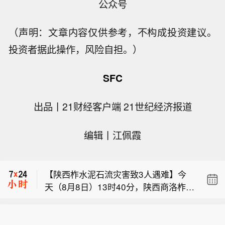
公众号
（声明：文章内容仅供参考，不构成投资建议。
投资者据此操作，风险自担。）
SFC
出品丨21财经客户端 21世纪经济报道
【我国首个预防急性高原病药物获批上
编辑丨江佩霞
市】据西藏日报，近日，经国家药品监
布伦特原油暗盘跌破82美元，日内跌超
督管理局严格审评审批，由西藏自治区
1.6%。
人民医院副院长、西藏高原医学研究所
【陕西柞水泥石流灾害致3人遇难】今
所长格桑罗布教授担任主要研究者的乙
天（8月8日）13时40分，陕西商洛柞水
酰唑胺缓释胶囊正式获批上市，成为国
【我国首个预防急性高原病药物获批上
县泥石流灾害造成的2名失联人员中，
内首个获批具有预防急性高原病适应症
市】据西藏日报，近日，经国家药品监
最后1名失联人员被找到，已确认不幸
的药品。该药品的获批上市，结束了我
布伦特原油暗盘跌破82美元，日内跌超
督管理局严格审评审批，由西藏自治区
遇难，此次泥石流灾害共造成3人不幸