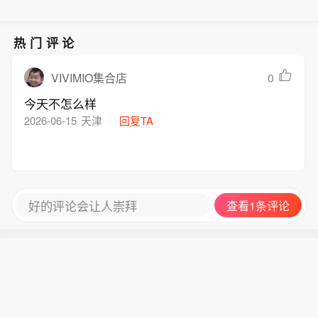
致亚太地区安全局势严重恶化，必然招
和持续时间都比较突出，需高度警惕。
武器相关的政策，包括是否修订二战后
致地区其他国家的反制措施。日本首相
（新华社）
长期奉行的“无核三原则”。（CCTV国际
高市早苗上台以来，其政府在核武装问
时讯）
热门评论
题上不断试探，谋求修改“无核三原则”
甚至拥核。日本防卫大臣小泉进次郎近
0
VIVIMIO集合店
来多次称，日本应毫无禁忌地讨论与核
今天不怎么样
武器相关的政策，包括是否修订二战后
2026-06-15
天津
回复TA
长期奉行的“无核三原则”。（CCTV国际
时讯）
好的评论会让人崇拜
查看1条评论