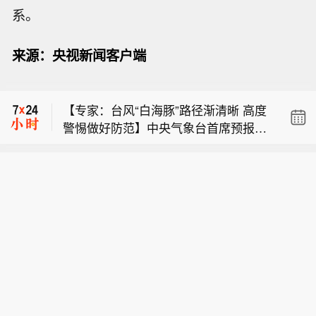
系。
也门政府：胡塞武装袭击政府军控制下
来源：央视新闻客户端
的摩卡港。
【俄驻日大使称日本谋核将遭反制】据
俄新社今天（8月9日）报道，俄罗斯驻
【专家：台风“白海豚”路径渐清晰 高度
日本大使尼古拉·诺兹德廖夫表示，日本
警惕做好防范】中央气象台首席预报员
推翻“无核三原则”将引发地区其他国家
也门政府：胡塞武装袭击政府军控制下
董林介绍，随着“白海豚”逐渐靠近我
的反应，并招致这些国家的反制。诺兹
的摩卡港。
国，影响台风移动的主要天气系统及其
德廖夫说，日本推翻“无核三原则”将直
【俄驻日大使称日本谋核将遭反制】据
相互作用更加明确，台风登陆位置的锁
接违背其作为无核国家加入的《不扩散
俄新社今天（8月9日）报道，俄罗斯驻
定逐步收窄，登陆后的路径逐渐清晰。
核武器条约》所规定的国际义务，将导
日本大使尼古拉·诺兹德廖夫表示，日本
中央气象台首席预报员王海平表示，除
致亚太地区安全局势严重恶化，必然招
推翻“无核三原则”将引发地区其他国家
了登陆时的风力强度之外，台风登陆位
致地区其他国家的反制措施。日本首相
的反应，并招致这些国家的反制。诺兹
置、移动速度、降雨落区，以及登陆后
高市早苗上台以来，其政府在核武装问
德廖夫说，日本推翻“无核三原则”将直
与其他天气系统的相互作用，都会影响
题上不断试探，谋求修改“无核三原则”
接违背其作为无核国家加入的《不扩散
最终的风雨和灾害程度。从当前预报
甚至拥核。日本防卫大臣小泉进次郎近
核武器条约》所规定的国际义务，将导
看，这次台风的强降雨量级、影响范围
来多次称，日本应毫无禁忌地讨论与核