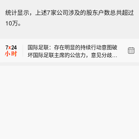
统计显示，上述7家公司涉及的股东户数总共超过
美国五角大楼致函防务企业，要求扩大
10万。
武器生产，限防务企业不超过21天提交
市场资讯：格陵兰岛向美国格陵兰能源
扩产方案。
公司发出 “强烈警告”，这家与特朗普存
国际足联：存在明显的持续行动意图破
在关联的石油公司未经许可就将钻井设
坏国际足联主席的公信力，意见分歧不
备运抵岸上。
美国五角大楼致函防务企业，要求扩大
能成为蓄意破坏主席（公信力）的借
武器生产，限防务企业不超过21天提交
口，机构仍将专注于自身使命。
市场资讯：格陵兰岛向美国格陵兰能源
扩产方案。
公司发出 “强烈警告”，这家与特朗普存
在关联的石油公司未经许可就将钻井设
备运抵岸上。