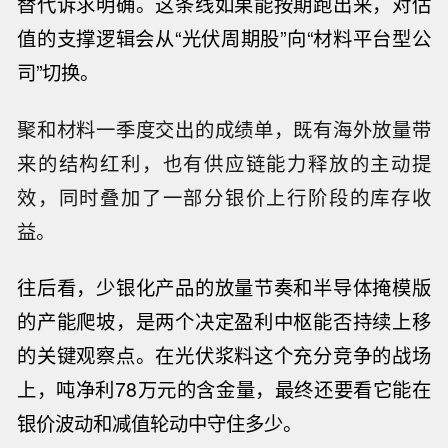
替代诉求明确。这条线如果能按期跑出来，对估
值的支撑逻辑会从
“光伏周期股”向“材料平台型公
司”切换。
聚和材料一季度交出的成绩单，既有海外放量带
来的结构红利，也有供应链能力释放的主动提
效，同时叠加了一部分银价上行阶段的库存收
益。
往后看，少银化产品的放量节奏和半导体掩模版
的产能爬坡，是两个决定盈利中枢能否持续上移
的关键观察点。在光伏浆料这个充分竞争的战场
上，吨净利
78万元的含金量，最终还要看它能在
【河南驻马店通报：重大刑案嫌犯已被
银价波动和减值轮动中守住多少。
抓获】驻马店市“7•30”案件工作专班8月