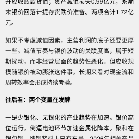
升应收账款货值；资产减值损失0.99亿元，系期
末银价回落计提存货跌价准备。两项合计1.72亿
元。
如果不考虑减值因素，主营利润的底子还要更厚
一些。减值节奏与银价波动的关联度高，属于短
期扰动，而非经营层面的趋势性恶化。但应收规
模随银价被动膨胀这件事，长期来看对现金流和
周转效率会形成持续考验。
往后看：两个变量在发酵
一是少银化、无银化的产业趋势在加速。银价高
位运行，倒逼电池环节加速金属化降本。聚和在
银包铜、纯铜浆料上已有布局，
2026年相关产品