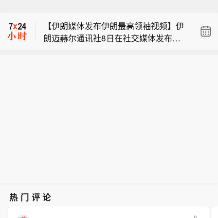
泽连斯基：乌克兰与塞尔维亚力争年底
8日通报，河南省驻马店市西平县“7•30”
前达成自贸协定。
故意伤害案件犯罪嫌疑人夏某钢，于案
【伊朗媒体发布伊朗最高领袖视频】伊
发前在西平县柏城街道侯园社区租房放
朗迈赫尔通讯社8日在社交媒体发布了
置杂物，2026年7月30日因琐事与租房
【河南驻马店通报：重大刑案嫌犯已被
一段关于伊朗最高领袖穆杰塔巴·哈梅内
处邻居侯某立发生争执，后持刀将其刺
抓获】驻马店市“7•30”案件工作专班8月
伊的视频。（新华社）
伤致死。夏某钢逃窜躲藏过程中，伤害
泽连斯基：乌克兰与塞尔维亚力争年底
8日通报，河南省驻马店市西平县“7•30”
多名无辜群众。2026年8月8日16时
前达成自贸协定。
故意伤害案件犯罪嫌疑人夏某钢，于案
许，驻马店市“7•30”专案组在漯河市源
发前在西平县柏城街道侯园社区租房放
汇区空冢郭镇，将犯罪嫌疑人夏某钢抓
置杂物，2026年7月30日因琐事与租房
获。目前，相关工作正在进一步开展
处邻居侯某立发生争执，后持刀将其刺
中。
伤致死。夏某钢逃窜躲藏过程中，伤害
多名无辜群众。2026年8月8日16时
许，驻马店市“7•30”专案组在漯河市源
汇区空冢郭镇，将犯罪嫌疑人夏某钢抓
获。目前，相关工作正在进一步开展
中。
热门评论