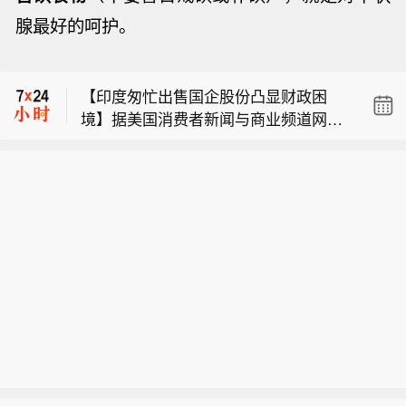
腺最好的呵护。
Kalshi预测，标普500指数2026年触及8
000点的概率为71%。
【印度匆忙出售国企股份凸显财政困
境】据美国消费者新闻与商业频道网站
【维宏股份：并购基金参股上海洛丁森
8月5日报道，印度政府今年一直急于出
将重点推进六维力传感器落地】维宏股
售其在国有企业的股份。到目前为止，
Kalshi预测，标普500指数2026年触及8
份(300508)在互动平台表示，上海洛丁
该国已经减持了10家国有企业的股份，
000点的概率为71%。
森工业自动化设备有限公司并非公司直
今年共筹集资金超过6200亿卢比（约合
【印度匆忙出售国企股份凸显财政困
接投资，系公司参与的并购基金嘉兴宏
65亿美元）。当通胀压力和财政限制可
境】据美国消费者新闻与商业频道网站
溥智造所投项目，嘉兴宏溥持有其16.3
能抑制政府支出时，印度很难保住全球
8月5日报道，印度政府今年一直急于出
462%股权。洛丁森具备单晶硅压力变
增长最快的大型经济体的地位。报道
售其在国有企业的股份。到目前为止，
送器全产业链能力和布局，包括MEMS
称，但印度不能失去其经济增长优势，
该国已经减持了10家国有企业的股份，
芯片自主研发设计、膜盒封装、压力变
因为它正在争夺全球投资者的注意力。
今年共筹集资金超过6200亿卢比（约合
送器组装及多场景应用（如超高温，耦
这些投资者已经把印度放在了次要位
65亿美元）。当通胀压力和财政限制可
合式等），全部制造工艺和供应链自主
置，因为他们专注于人工智能驱动的业
能抑制政府支出时，印度很难保住全球
可控。后续洛丁森除了持续聚焦流程工
务，而这正是这个南亚国家的经济增长