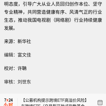
明态度
，
引导广大从业人员回归创作本位、坚守
专业精神，共同营造健康有序、风清气正的行业
生态，推动我国电视剧（网络剧）行业持续健康
发展。
来源：
新华社
编辑：富文佳
校对：
许聃
审核：刘世东
【Anthropic优化Fable 5生物安全机
制，将减少85%相关误拦截】当地时间
【公募机构提示跨境ETF高溢价风险】
8月7日，人工智能公司Anthropic表
在跨境ETF（交易型开放式指数基金）