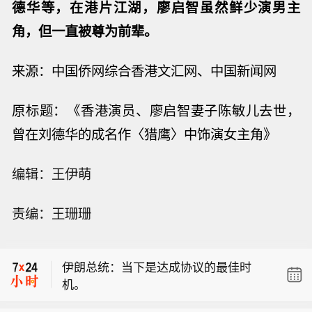
德华等，在港片江湖，廖启智虽然鲜少演男主
角，但一直被尊为前辈。
来源：
中国侨网综合香港文汇网、中国新闻网
原标题：《
香港演员、廖启智妻子陈敏儿去世，
曾在刘德华的成名作〈
猎鹰
〉中饰演女主角
》
黎巴嫩消息人士：黎巴嫩坚持要求实现
全面停火，才会重返罗马谈判。
伊朗总统：当下是达成协议的最佳时
编辑：王伊萌
机。
伊朗总统：在这种既非战争也非和平的
责编：王珊珊
局面下，经济状况是我最为关切的问
黎巴嫩消息人士：黎巴嫩坚持要求实现
题。
全面停火，才会重返罗马谈判。
伊朗总统：当下是达成协议的最佳时
机。