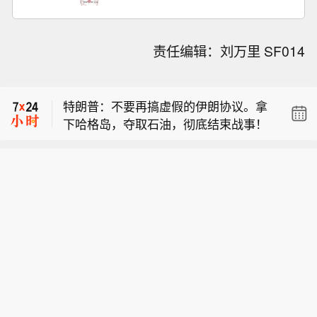
美军中央司令部：截至8月8日，美军中
责任编辑：刘万里 SF014
央司令部已迫使53艘商船改道、瘫痪2
也门政府武装部队：胡塞武装再度使用
艘船只、登船检查2艘。美军同时准许
弹道导弹袭击马里卜市、周边区域以及
近35艘船只携带人道主义援助物资穿越
特朗普：不要再搞虚假的伊朗协议。拿
难民营。
封锁区域。
下哈格岛，夺取石油，彻底结束战事！
美军中央司令部：截至8月8日，美军中
央司令部已迫使53艘商船改道、瘫痪2
也门政府武装部队：胡塞武装再度使用
艘船只、登船检查2艘。美军同时准许
弹道导弹袭击马里卜市、周边区域以及
近35艘船只携带人道主义援助物资穿越
难民营。
封锁区域。