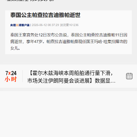
市场消息：字节跳动瞄准打造接近Anthr
opic公司Mythos水平的超大规模AI模
【大参林等成立药业公司 含药品互联网
型。
信息服务业务】企查查APP显示，近
【霍尔木兹海峡本周船舶通行量下滑，
日，宜春市大参林药业有限公司成立，
市场关注伊朗阿曼会谈进展】数据显
法定代表人为胡侠巾，经营范围包含药
市场消息：字节跳动瞄准打造接近Anthr
示，受市场观望伊朗与阿曼会谈能否为
品零售，第三类医疗器械经营，酒类经
opic公司Mythos水平的超大规模AI模
重开这条关键水道带来进展影响，本周
营，食品销售，药品互联网信息服务，
【大参林等成立药业公司 含药品互联网
型。
周一至周四，霍尔木兹海峡通行船舶数
医疗器械互联网信息服务等。企查查股
信息服务业务】企查查APP显示，近
量降至 33 艘，而上周同期为 50 艘。克
权穿透显示，该公司由大参林(603233)
日，宜春市大参林药业有限公司成立，
拉普勒（Kpler）的数据显示，周四共计
全资子公司江西大参林药业有限公司、
法定代表人为胡侠巾，经营范围包含药
4 艘船舶穿越海峡，其中包括超大型油
江西金百合大药房连锁有限公司共同持
品零售，第三类医疗器械经营，酒类经
轮 “尼索斯・基亚” 号，该轮装载约 200
股。