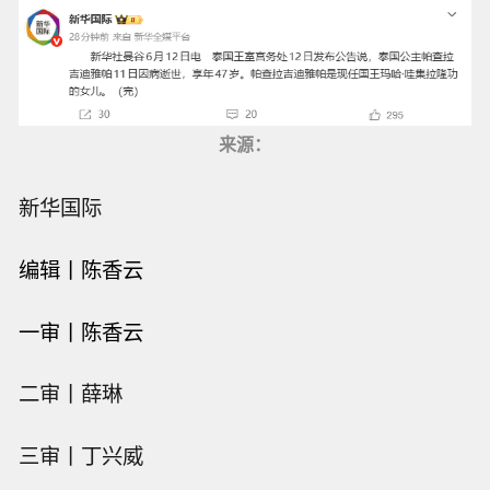
来源：
新华国际
编辑
丨陈香云
一审
丨陈香云
二审丨薛琳
三审丨丁兴威
摩根大通欧洲增长收益信托将以1.7596