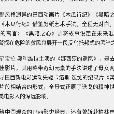
部风格迥异的巴西动画片《木瓜行纪》《黑暗
《木瓜行纪》借鉴剪纸艺术手法，全程无对白
爱的寓言；《黑暗之心》则将故事设定在未来混
警探在危险的贫民窟展开一段反乌托邦式的黑暗
星宝拉·奥利维拉主演的《娜西莎的遗愿》，是
佳影片，其用略带奇幻元素的手法讲述了母女
寻巴西新电影运动先驱卡洛斯·迭戈的纪录片《
片段相结合的形式，全景式还原了迭戈的精神
美电影人的深远影响。
给中国观众的巴西影史经典，还有曾斩获柏林