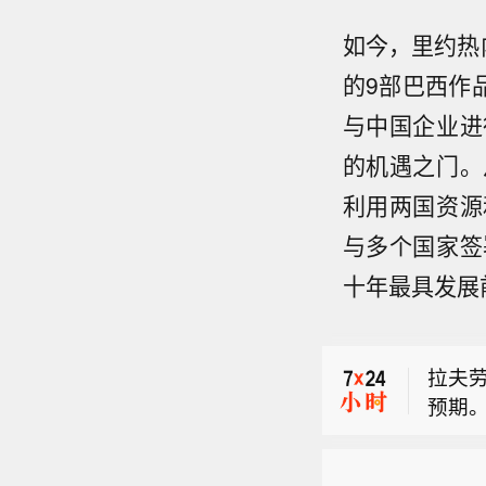
如今，里约热
的9部巴西作品
与中国企业进
的机遇之门。
利用两国资源
与多个国家签
莱茵
十年最具发展
126
【张
侧布
拉夫
布最
预期
险释
莱茵
处于夏
126
核资