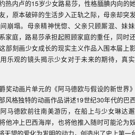
约热内卢的15岁少女路易莎，性格腼腆内向的
友，原本破碎的生活步入正轨之际，母亲却突
瞬间崩塌。母亲精神恍惚、父亲只顾厮混、妹妹
系家庭，路易莎承担起照顾家庭的重任，同时
这部刻画少女成长的现实主义作品入围本届上
演用乐观的镜头揭示少女对于未来的期待，真实
爵奖动画片单元的《阿马德欧与假设的新世界
部风格独特的动画作品讲述19世纪30年代的巴
年阿马德欧前往南美游历，在船上与少女琳达邂
将他冲上巴西海岸，也将他推入随时可能沦为
将无望的爱化为发明的动力，创造出了史上第一台