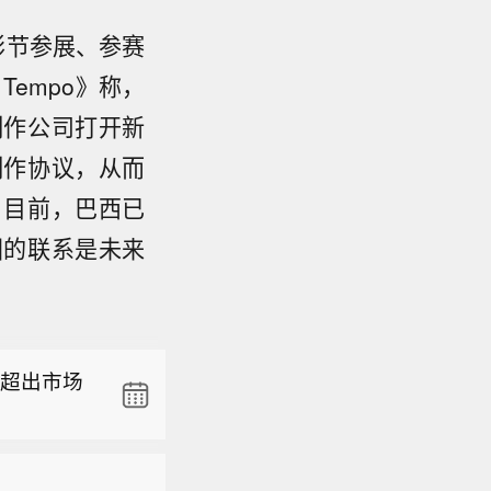
影节参展、参赛
Tempo》称，
制作公司打开新
制作协议，从而
。目前，巴西已
国的联系是未来
项目弥补F
步进入左
东近日发
均超出市场
杠杆等风
，当前已经
项目弥补F
国股市的硬
，特别是港