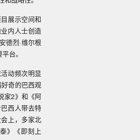
项目展示空间和
他业内人士创造
安德烈·维尔根
要平台。
流活动频次明显
满好奇的巴西观
说家2》和《阿
给巴西人带去特
大会上，多家北
泰》《即刻上