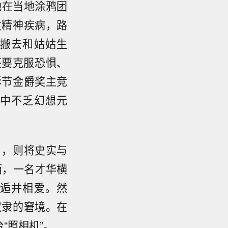
她在当地涂鸦团
发精神疾病，路
搬去和姑姑生
还要克服恐惧、
影节金爵奖主竞
中不乏幻想元
》，则将史实与
西，一名才华横
逅并相爱。然
奴隶的窘境。在
“照相机”。