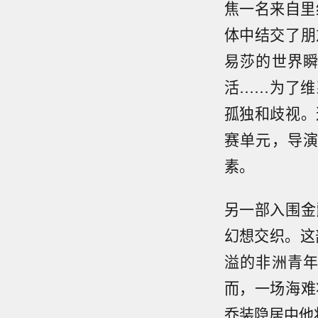
焦一名来自里
体中结交了朋
易莎的世界
活……为了维
孤独和歧视。
赛单元，导
素。
另一部入围金
幻想交织。这
溢的非洲青
而，一场海难
乔装隐居中他