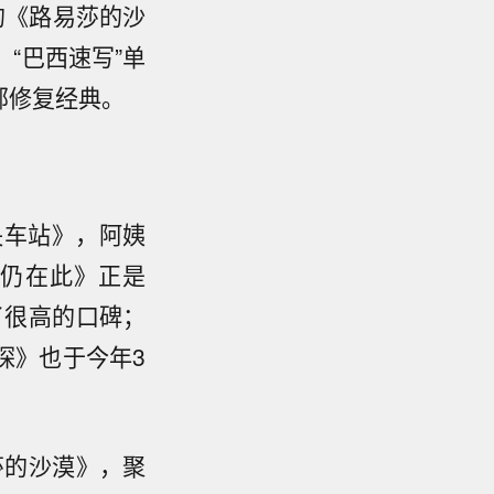
的《路易莎的沙
“巴西速写”单
部修复经典。
央车站》，阿姨
我仍在此》正是
了很高的口碑；
探》也于今年3
莎的沙漠》，聚