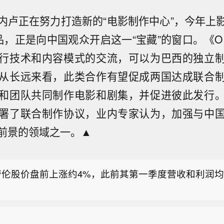
内卢正在努力打造新的“电影制作中心”，今年上
，正是向中国观众开启这一“宝藏”的窗口。《O 
行技术和内容模式的交流，可以为巴西的独立
从长远来看，此类合作有望促成两国达成联合
和团队共同制作电影和剧集，并促进彼此发行
署了联合制作协议，业内专家认为，加强与中
金属首席执行官：长期来看，我们希望通过本国及国际
前景的领域之一。▲
项目带来的损失。
忆东：已经基本确认底部区域 中国股市的硬核资产已逐
局窗口】海通国际执行委员会委员、首席经济学家张忆
劳伦股价盘前上涨约4%，此前其第一季度营收和利润
新报告称，伊冲突、美债利率高企及韩国第二轮监管去
。
放之后，最快8月上旬就有望逐步迎来转机。我们判断
金属首席执行官：长期来看，我们希望通过本国及国际
日寒风余波阶段的似“危”实“机”的战略布局窗口，中
项目带来的损失。
产，已逐步进入左侧布局窗口，并于8月开启秋季行情